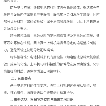
结构设计。
防静电与防爆：多数电池材料粉体具有高绝缘性，输送过程中
粉体与设备内壁摩擦易产生静电，静电累积会引发粉尘燃爆。同时
部分负极材料（如硅碳负极）属于易燃易爆粉体，因此上料机需满
足防爆设计要求。
精准可控输送：电池材料的配比精度直接决定电池的容量、循
环寿命等核心性能，因此真空上料机需具备稳定的输送量控制能
力，避免因输送波动导致配料误差。
物料相容性：电池材料多具有腐蚀性（如电解液原料六氟磷酸
锂）或易氧化性，上料机与物料接触的部件需选用耐腐蚀性、化学
惰性强的材质，避免材质溶出污染物料。
二、选型要点
基于电池材料的性能要求，真空上料机的选型需从机型、材
质、核心组件、防爆等级四个维度进行精准匹配。
1.
机型选型：根据物料特性与输送工况匹配