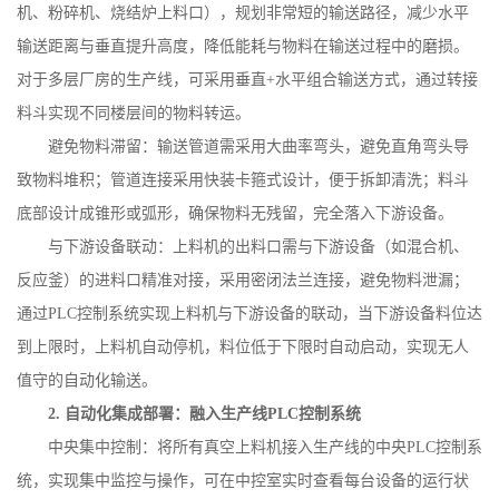
机、粉碎机、烧结炉上料口），规划非常短的输送路径，减少水平
输送距离与垂直提升高度，降低能耗与物料在输送过程中的磨损。
对于多层厂房的生产线，可采用垂直
+
水平组合输送方式，通过转接
料斗实现不同楼层间的物料转运。
避免物料滞留：输送管道需采用大曲率弯头，避免直角弯头导
致物料堆积；管道连接采用快装卡箍式设计，便于拆卸清洗；料斗
底部设计成锥形或弧形，确保物料无残留，完全落入下游设备。
与下游设备联动：上料机的出料口需与下游设备（如混合机、
反应釜）的进料口精准对接，采用密闭法兰连接，避免物料泄漏；
通过
PLC
控制系统实现上料机与下游设备的联动，当下游设备料位达
到上限时，上料机自动停机，料位低于下限时自动启动，实现无人
值守的自动化输送。
2.
自动化集成部署：融入生产线
PLC
控制系统
中央集中控制：将所有真空上料机接入生产线的中央
PLC
控制系
统，实现集中监控与操作，可在中控室实时查看每台设备的运行状