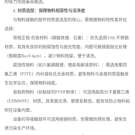
的吸力完成垂直输送。
2.
材质选型：保障物料相容性与洁净度
与物料接触的部件材质是选型的核心，需根据物料特性差异化
选择：
常规正极
/
负极材料（磷酸铁锂、石墨）：优先选用
316L
不锈钢
材质，其具有良好的耐腐蚀性与抛光性能，内壁可做镜面抛光处理
（粗糙度
Ra
≤
0.4
μ
m
），减少物料残留，便于清洗。
腐蚀性物料（如六氟磷酸锂、锂盐电解液原料）：需选用聚四
氟乙烯（
PTFE
）内衬或哈氏合金材质，避免物料与金属材质接触发
生化学反应，保障物料纯度。
易粘附物料（如粘结剂
PVDF
粉体）：可选用超高分子量聚乙烯
（
UHMWPE
） 材质，其表面光滑、摩擦系数低，能有效防止物料粘
附在设备内壁。
设备的非接触部件可选用碳钢材质，但需做防锈处理，避免生
锈污染生产环境。