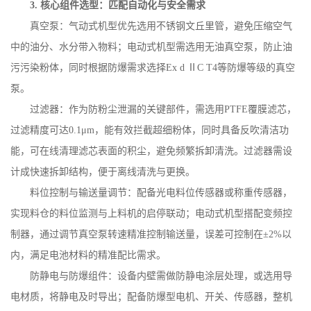
3.
核心组件选型：匹配自动化与安全需求
真空泵：气动式机型优先选用不锈钢文丘里管，避免压缩空气
中的油分、水分带入物料；电动式机型需选用无油真空泵，防止油
污污染粉体，同时根据防爆需求选择
Ex d
Ⅱ
C T4
等防爆等级的真空
泵。
过滤器：作为防粉尘泄漏的关键部件，需选用
PTFE
覆膜滤芯，
过滤精度可达
0.1
μ
m
，能有效拦截超细粉体，同时具备反吹清洁功
能，可在线清理滤芯表面的积尘，避免频繁拆卸清洗。过滤器需设
计成快速拆卸结构，便于离线清洗与更换。
料位控制与输送量调节：配备光电料位传感器或称重传感器，
实现料仓的料位监测与上料机的启停联动；电动式机型搭配变频控
制器，通过调节真空泵转速精准控制输送量，误差可控制在
±
2%
以
内，满足电池材料的精准配比需求。
防静电与防爆组件：设备内壁需做防静电涂层处理，或选用导
电材质，将静电及时导出；配备防爆型电机、开关、传感器，整机