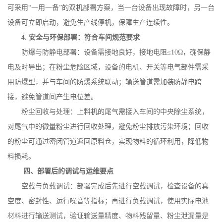
可采用
“一用一备”的双机部署方案，当一台设备出现故障时，另一台
设备可立即启动，避免生产线停机，保障生产连续性。
4.
安全与环保部署：符合车间规范要求
防爆与防静电部署：设备需接地良好，接地电阻
≤
10
Ω，确保静
电及时导出；在粉尘危险区域，设备的电机、开关等电气部件需采
用防爆型，并与车间的防爆系统联动；输送管道需加装防静电跨
接，避免管道间产生电位差。
粉尘回收与处理：上料机的尾气需接入车间的中央除尘系统，
对尾气中的微量粉尘进行回收处理，避免粉尘排放污染环境；回收
的粉尘可通过密闭管道返回原料仓，实现物料的循环利用，降低物
料损耗。
四、部署后的调试与运维要点
空载与负载调试：部署完成后先进行空载调试，检查设备的真
空度、密封性、运行噪音等指标；再进行负载调试，使用实际电池
材料进行输送测试，验证输送量精度、物料残留量、粉尘泄漏量是