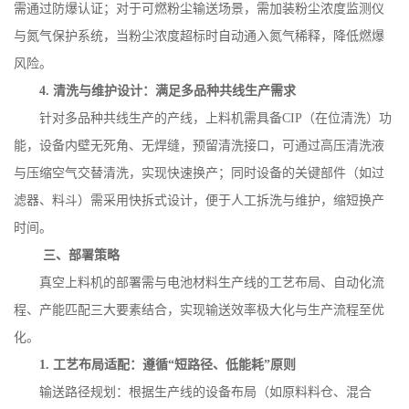
需通过防爆认证；对于可燃粉尘输送场景，需加装粉尘浓度监测仪
与氮气保护系统，当粉尘浓度超标时自动通入氮气稀释，降低燃爆
风险。
4.
清洗与维护设计：满足多品种共线生产需求
针对多品种共线生产的产线，上料机需具备
CIP
（在位清洗）功
能，设备内壁无死角、无焊缝，预留清洗接口，可通过高压清洗液
与压缩空气交替清洗，实现快速换产；同时设备的关键部件（如过
滤器、料斗）需采用快拆式设计，便于人工拆洗与维护，缩短换产
时间。
三、部署策略
真空上料机的部署需与电池材料生产线的工艺布局、自动化流
程、产能匹配三大要素结合，实现输送效率极大化与生产流程至优
化。
1.
工艺布局适配：遵循“短路径、低能耗”原则
输送路径规划：根据生产线的设备布局（如原料料仓、混合