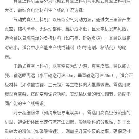
真空上料机主要分为气动式真空上料机与电动式真空上料机两
大类，需结合电池材料生产线的工况选择：
气动式真空上料机：以压缩空气为动力源，通过文丘里管产生
真空，结构简单、无运动部件、维护成本低，且无电机发热风险，
适合输送易燃易爆的负极材料（如石墨、硅碳负极）。其输送量相
对较小，适合中小产能生产线或辅料（如导电剂、粘结剂）的输
送。
电动式真空上料机：以真空泵为动力源，真空度高、输送能力
强、输送距离远（水平输送可达
50m
，垂直输送可达
20m
），适合正
极材料（如磷酸铁锂、三元锂）等主物料的大批量输送。需选用防
爆型真空泵，搭配变频调速功能，实现输送量的精准调节，适配不
同产能的生产线需求。
对于超细粉体（如纳米级导电炭黑），需选用高真空低流速的
机型，避免粉体因高速气流产生团聚，影响物料的分散性；对于比
重较大的粉体（如磷酸铁锂），则需提升真空泵的功率，确保足够