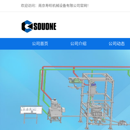
欢迎访问：南京寿旺机械设备有限公司官网！
公司首页
公司介绍
公司动态