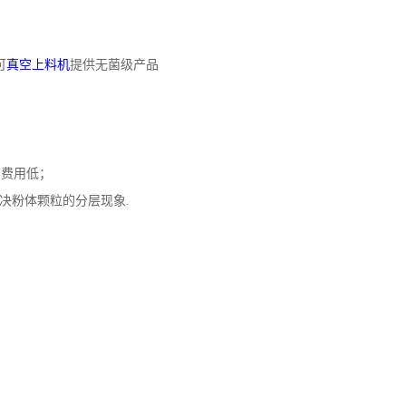
可
真空上料机
提供无菌级产品
护费用低；
解决粉体颗粒的分层现象.