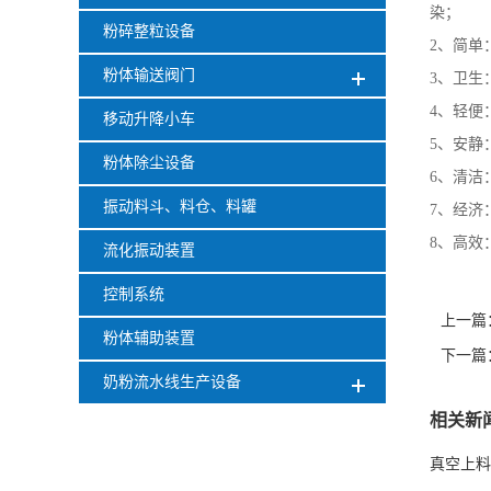
染；
粉碎整粒设备
2、简单
粉体输送阀门
3、卫生
4、轻便
移动升降小车
5、安静
粉体除尘设备
6、清洁
振动料斗、料仓、料罐
7、经济
8、高效
流化振动装置
控制系统
上一篇
粉体辅助装置
下一篇
奶粉流水线生产设备
相关新
真空上料