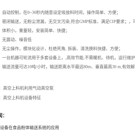
：自动控制，在0~30秒内随意设定吸放料时间，操作简单、方便；
：密闭输送，无粉尘泄漏，无交叉污染,符合GMP标准、满足CIP要求；，
：体积小，重量轻，安装简单、快捷；
：无震动、噪音低
：无尘操作，模块化设计，杜绝死角, 拆装、清洗换料快捷、方便；
：一台机器可轮流用于多套设备上，,高效节能,不需暖机、待机，运行维
：输送流量可达10吨/小时，输送距离水平最远80m、垂直最高30 m,有效
：
真空上料机利用气动真空泵
：
真空上料机设备特征
闻：
设备在食品粉体输送系统的应用