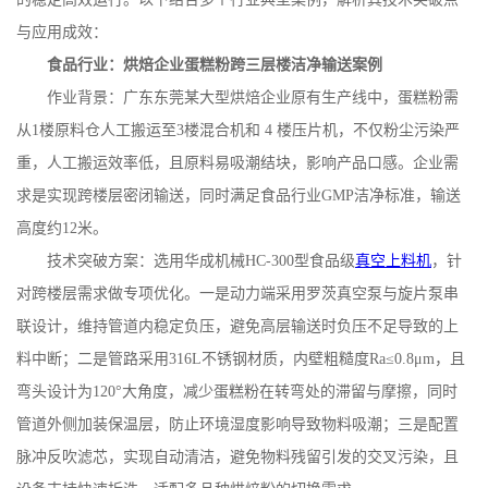
与应用成效：
食品行业：烘焙企业蛋糕粉跨三层楼洁净输送案例
作业背景：广东东莞某大型烘焙企业原有生产线中，蛋糕粉需
从
1
楼原料仓人工搬运至
3
楼混合机和
4
楼压片机，不仅粉尘污染严
重，人工搬运效率低，且原料易吸潮结块，影响产品口感。企业需
求是实现跨楼层密闭输送，同时满足食品行业
GMP
洁净标准，输送
高度约
12
米。
技术突破方案：选用华成机械
HC-300
型食品级
真空上料机
，针
对跨楼层需求做专项优化。一是动力端采用罗茨真空泵与旋片泵串
联设计，维持管道内稳定负压，避免高层输送时负压不足导致的上
料中断；二是管路采用
316L
不锈钢材质，内壁粗糙度
Ra
≤
0.8
μ
m
，且
弯头设计为
120
°大角度，减少蛋糕粉在转弯处的滞留与摩擦，同时
管道外侧加装保温层，防止环境湿度影响导致物料吸潮；三是配置
脉冲反吹滤芯，实现自动清洁，避免物料残留引发的交叉污染，且