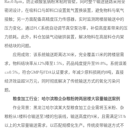
Ra
≤
0.8
μ
m
，防止碳酸氢钠粉末粘附管壁，同时整个输送链路采用全
密闭设计，在吸料口与卸料口设置氮气置换装置，避免物料与氧气
接触；另一方面配备高精度压力传感器，实时监测跨楼层输送中的
压力变化，通过
PLC
系统自动调节真空泵功率，补偿高度差带来的压
力损耗。此外，料仓加装气动破拱装置，解决物料在高层料仓内架
桥结块的问题。
应用成效：该系统输送距离达
30
米，完全覆盖
15
米的跨楼层需
求，物料结块率从
12%
降至
1.5%
，药品纯度提升至
99.8%
。系统误差
≤±
0.5%
，符合
GMP
与
FDA
认证要求，年减少原料损耗约
8
吨，直接
经济效益超
50
万元，同时彻底解决了传统输送方式的氧化污染问
题。
粮食加工行业：哈尔滨粮企杂粮粉跨两层楼大容量输送案例
作业背景：黑龙江哈尔滨某大型粮食加工企业需将玉米粉、杂
粮粉从
1
楼料仓输送至
3
楼的包装线，输送高度约
9
米，且需满足
5T/h
以上的大容量输送需求，以匹配规模化生产。传统皮带输送方式不