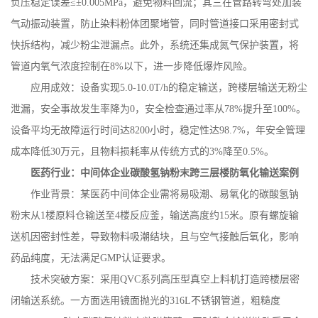
负压稳定误差≤±
0.005MPa
，避免物料回流；其三在管路转弯处加装
气动振动装置，防止染料粉体团聚堵管，同时管道接口采用密封式
快拆结构，减少粉尘泄漏点。此外，系统还集成氮气保护装置，将
管道内氧气浓度控制在
8%
以下，进一步降低爆炸风险。
应用成效：设备实现
5.0-10.0T/h
的稳定输送，跨楼层输送无粉尘
泄漏，安全事故发生率降为
0
，安全检查通过率从
78%
提升至
100%
。
设备平均无故障运行时间达
8200
小时，稳定性达
98.7%
，年安全管理
成本降低
30
万元，且物料损耗率从传统方式的
3%
降至
0.5%
。
医药行业：中间体企业碳酸氢钠粉末跨三层楼防氧化输送案例
作业背景：某医药中间体企业需将易吸潮、易氧化的碳酸氢钠
粉末从
1
楼原料仓输送至
4
楼反应釜，输送高度约
15
米。原有螺旋输
送机因密封性差，导致物料吸潮结块，且与空气接触后氧化，影响
药品纯度，无法满足
GMP
认证要求。
技术突破方案：采用
QVC
系列高压型真空上料机打造跨楼层密
闭输送系统。一方面选用镜面抛光的
316L
不锈钢管道，粗糙度