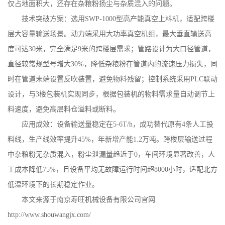
仅占地面积大，还存在杂粮粉扬尘与杂质混入的问题。
技术突破方案：选用
SWP-1000
型高产能真空上料机，适配跨楼
层大容量输送场景。动力端采用大功率真空机组，最大垂直输送高
度可达
30
米，完全满足
9
米的跨楼层需求；管路设计为大口径管道，
直径较常规型号增大
30%
，降低杂粮粉在管道内的流速压力损失，同
时在管道末端设置反吹装置，避免物料残留；控制系统采用
PLC
联动
设计，与
3
楼包装机实现同步，根据包装机的物料需求量自动调节上
料速度，避免高层料仓溢料或断料。
应用成效：设备输送量稳定在
5-6T/h
，成功替代原有
4
条人工投
料线，生产线效率提升
45%
，年新增产能
1.2
万吨。跨楼层输送过程
中杂粮粉无杂质混入，粉尘泄漏量趋近于
0
，车间环境显著改善，人
工成本降低
75%
，且设备平均无故障运行时间超
8000
小时，适配北方
低温环境下的长期稳定作业。
本文来源于南京寿旺机械设备有限公司官网
http://www.shouwangjx.com/