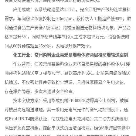
设备支持快速拆洗，适配多品种烘焙粉的切换需求。
应用成效：该系统输送量达
1.2T/h
，完全匹配生产线的连续投料
需求。车间粉尘浓度控制在
0.3mg/m
³，较传统人工搬运降低
90%
，顺
利通过食品生产安全
A
级认证；跨楼层输送无物料结块现象，产品合
格率提升
3%
，同时单条产线年节约人工成本超
15
万元，设备拆洗时
间从
60
分钟缩短至
25
分钟，大幅提升换产效率。
化工行业：常州染料企业易燃易爆粉体跨两层楼防爆输送案例
作业背景：江苏常州某染料企业需将易燃易爆的染料粉体从
1
楼
吨袋拆包站输送至
3
楼反应釜，输送高度约
8
米。此前采用螺旋输送
机输送，不仅密封性差导致粉尘泄漏，且机械摩擦易产生电火花，
存在爆炸隐患，多次未通过安全检查。
技术突破方案：采用华成机械
FB-800
型防爆真空上料机，破解
跨楼层高危输送难题。其一采用无电气元件的全气动控制设计，通
过
Ex d IIB T4
防爆认证，彻底杜绝电火花风险；其二动力系统选用
高压罗茨真空机组，搭配串联式负压增强模块，确保
8
米跨层输送中