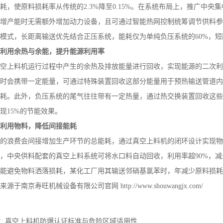
耗，使原料损耗率从传统的
2.3%
降至
0.15%
。在系统布局上，推广中央集
增产能时无需额外增加动力设备，且可通过智能热网控制统筹调节供料参
模式，长距离输送优先结合正压系统，能耗仅为单纯负压系统的
60%
，短
收利用余热与余能，提升能源利用率
空上料机运行过程中产生的余热及排放能量进行回收，实现能源的二次利
时会携带一定能量，可通过特殊装置回收这部分能量用于预热输送管道内
耗。此外，负压系统的尾气往往带有一定热量，通过热交换装置回收这些
现
15%
的节能效果。
环利用物料，降低间接能耗
的浪费会间接增加生产环节的总能耗，通过真空上料机的闭环设计实现物
，中央供料配套的真空上料系统可将水口料自动回收，利用率超
90%
，减
能避免物料洒落损耗，某化工厂用其输送邻硝基氯苯时，年减少原料损耗
来源于南京寿旺机械设备有限公司官网
http://www.shouwangjx.com/
：
真空上料机防爆认证标准与危险区域适用性