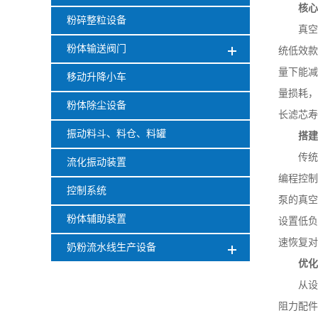
核
粉碎整粒设备
真空
粉体输送阀门
统低效款
量下能
移动升降小车
量损耗，
粉体除尘设备
长滤芯寿
振动料斗、料仓、料罐
搭
传统
流化振动装置
编程控制
控制系统
泵的真空
粉体辅助装置
设置低负
速恢复对
奶粉流水线生产设备
优
从设
阻力配件