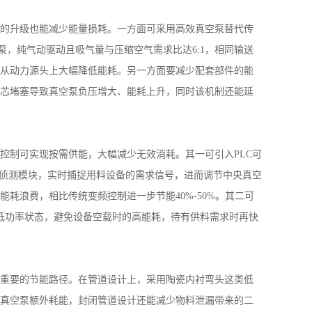
的升级也能减少能量损耗。一方面可采用高效真空泵替代传
泵，纯气动驱动且吸气量与压缩空气需求比达
6:1
，相同输送
从动力源头上大幅降低能耗。另一方面要减少配套部件的能
芯堵塞导致真空泵负压增大、能耗上升，同时该机制还能延
控制可实现按需供能，大幅减少无效消耗。其一可引入
PLC
可
侦测模块，实时捕捉用料设备的需求信号，进而调节中央真空
能耗浪费，相比传统变频控制进一步节能
40%-50%
。其二可
低功率状态，避免设备空载时的高能耗，待有供料需求时再快
重要的节能路径。在管道设计上，采用陶瓷内衬弯头这类低
真空泵额外耗能，封闭管道设计还能减少物料泄漏带来的二