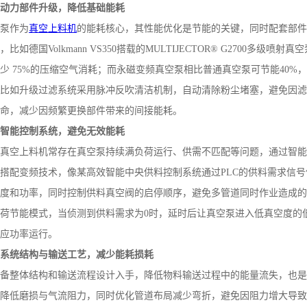
心动力部件升级，降低基础能耗
泵作为
真空上料机
的能耗核心，其性能优化是节能的关键，同时配套部件
，比如德国
Volkmann VS350
搭载的
MULTIJECTOR® G2700
多级喷射真空
减少
75%
的压缩空气消耗；而永磁变频真空泵相比普通真空泵可节能
40%
，
比如升级过滤系统采用脉冲反吹清洁机制，自动清除粉尘堵塞，避免因滤
命，减少因频繁更换部件带来的间接能耗。
建智能控制系统，避免无效能耗
真空上料机常存在真空泵持续满负荷运行、供需不匹配等问题，通过智能
搭配变频技术，像某高效智能中央供料控制系统通过
PLC
的供料需求信号
度和功率，同时控制供料真空阀的启停顺序，避免多管道同时作业造成的
荷节能模式，当侦测到供料需求为
0
时，延时后让真空泵进入低真空度的
应功率运行。
化系统结构与输送工艺，减少能耗损耗
备整体结构和输送流程设计入手，降低物料输送过程中的能量流失，也是
降低磨损与气流阻力，同时优化管道布局减少弯折，避免因阻力增大导致