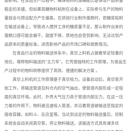
面影响。在食品生产过程中，确保物料的准确配比是保证产品质量
稳定的关键。但如果高糖物料粘附在设备上，实际参与生产的物料
量就会与预设配方产生偏差。在烘焙行业制作蛋糕时，若糖浆粘附
在输送设备上，导致进入搅拌工序的糖浆量不足，那么制作出来的
蛋糕口感可能会偏干，甜度不够，质地也会受到影响，无法达到产
品原本的质量标准，进而影响产品的市场口碑和销售情况。
在食品行业的物料输送体系中，真空上料机占据着举足轻重的
地位，堪称物料输送的
“主力军”。它凭借独特的工作原理，为食品生
产过程中的物料转移提供了高效、便捷的解决方案 。
真空上料机的工作原理基于真空吸力。设备启动后，真空泵开
始工作，将输送管道及料仓内的空气抽出，使管道内部形成一定程
度的真空环境。此时，外界大气压力高于管道内部压力，在这一压
力差的作用下，物料被迅速吸入管道，并沿着管道被输送至指定的
接收容器，如料斗、反应釜等。当达到设定的物料输送量后，控制
系统会自动关闭真空泵，停止物料输送，该
输送方式具有诸多优