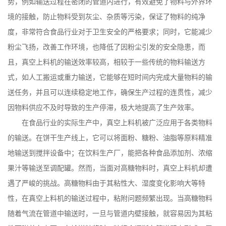
势，例如输送过程在密闭的管道内进行，有效避免了物料与外界环
境的接触，防止物料受到灰尘、杂质等污染，保证了物料的纯净
度，非常符合食品行业对于卫生安全的严格要求；同时，它能减少
粉尘飞扬，改善工作环境，也降低了因粉尘引发的安全隐患，而
且，真空上料机的输送效率较高，相较于一些传统的物料输送方
式，如人工搬运或重力输送，它能够在短时间内完成大量物料的输
送任务，并且可以连续稳定地工作，确保生产过程的连贯性，减少
因物料供应不及时导致的生产停滞，极大地提高了生产效率。
在食品行业的实际生产中，真空上料机被广泛应用于各类物料
的输送。在饼干生产线上，它可以将面粉、糖粉、油脂等原料精准
地输送到搅拌设备中；在饮料生产厂，能把各种食品添加剂、浓缩
果汁等输送至调配罐。然而，当面对高糖物料时，真空上料机却遭
遇了严峻的挑战。高糖物料由于其粘性大、湿度变化影响大等特
性，在真空上料机的输送过程中，粘附问题频繁出现。当高糖物料
随着气流在管道中输送时，一旦与管道内壁接触，就容易因为其粘