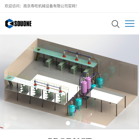
欢迎访问：南京寿旺机械设备有限公司官网！