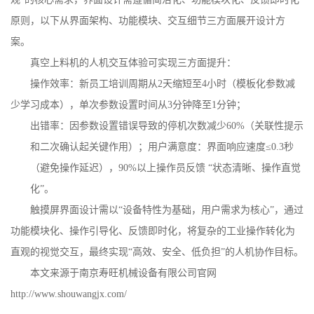
原则，以下从界面架构、功能模块、交互细节三方面展开设计方
案。
真空上料机的人机交互体验可实现三方面提升：
操作效率：新员工培训周期从
2
天缩短至
4
小时（模板化参数减
少学习成本），单次参数设置时间从
3
分钟降至
1
分钟；
出错率：因参数设置错误导致的停机次数减少
60%
（关联性提示
和二次确认起关键作用）；用户满意度：界面响应速度≤
0.3
秒
（避免操作延迟），
90%
以上操作员反馈 “状态清晰、操作直觉
化”。
触摸屏界面设计需以
“设备特性为基础，用户需求为核心”，通过
功能模块化、操作引导化、反馈即时化，将复杂的工业操作转化为
直观的视觉交互，最终实现“高效、安全、低负担”的人机协作目标。
本文来源于南京寿旺机械设备有限公司官网
http://www.shouwangjx.com/