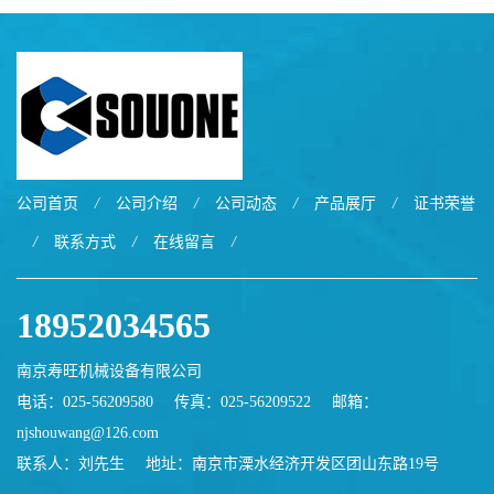
公司首页
/
公司介绍
/
公司动态
/
产品展厅
/
证书荣誉
/
联系方式
/
在线留言
/
18952034565
南京寿旺机械设备有限公司
电话：025-56209580
传真：025-56209522
邮箱：
njshouwang@126.com
联系人：刘先生
地址：南京市溧水经济开发区团山东路19号