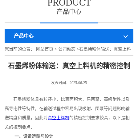
PRODUCT
产品中心
产品中心
您当前的位置：
网站首页
>
公司动态
>
石墨烯粉体输送：真空上料
机的精密控制
石墨烯粉体输送：真空上料机的精密控制
发表时间：2025-06-25
石墨烯粉体具有粒径小、比表面积大、易团聚、高吸附性以及
高导电性等特性，在输送过程中容易出现吸附、团聚等问题影响输
送精度和质量，因此对
真空上料机
的精密控制要求较高，以下是相
关的控制要点：
一、设备选型与设计