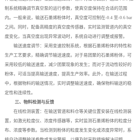
制系统精确调节真空泵的运行参数，使真空度保持在合适的范围
内。一般来说，输送石墨烯粉体时，真空度可控制在
-0.4
至
-0.6 bar
之间。同时，配备高精度的真空度传感器，实时监测管道内的真空
度变化，当真空度出现异常波动时，系统自动进行调整或报警。
输送速度调节：采用变速控制系统，根据石墨烯粉体的特性和
生产工艺要求，精确调节输送速度。对于易团聚的石墨烯粉体，可
采用较低的输送速度，减少团聚现象的发生；而对于流动性较好的
粉体，可适当提高输送速度，提高生产效率。此外，在输送过程
中，根据物料的输送情况，实时调整输送速度，确保物料输送的稳
定性和连续性。
三、物料检测与反馈
在线检测装置：在输送管道和料仓等关键位置安装在线检测装
置，如激光粒度仪、浓度传感器等，实时监测石墨烯粉体的粒度分
布、浓度等参数。当检测到粉体的粒度发生变化或浓度异常时，系
统自动调整输送参数或发出警报，以便及时采取措施解决问题。