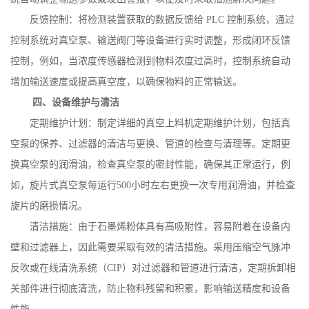
反馈控制：将检测装置获取的数据反馈给
PLC
控制系统，通过
控制系统对真空泵、输送阀门等设备进行实时调整，形成闭环反馈
控制，例如，当浓度传感器检测到物料浓度过高时，控制系统自动
增加输送速度或提高真空度，以确保物料的正常输送。
四、设备维护与清洁
定期维护计划：制定详细的真空上料机定期维护计划，包括真
空泵的保养、过滤器的清洁与更换、管道的检查与清理等。定期更
换真空泵的润滑油，检查真空泵的密封性能，确保其正常运行，例
如，旋片式真空泵每运行
500
小时左右更换一次专用润滑油，并检查
旋片的磨损情况。
清洁措施：由于石墨烯粉体具有高吸附性，容易附着在设备内
壁和过滤器上，因此需要采取有效的清洁措施。采用压缩空气脉冲
反吹或在线清洗系统（
CIP
）对过滤器和管道进行清洁，定期拆卸相
关部件进行彻底清洗，防止物料残留和积累，影响输送精度和设备