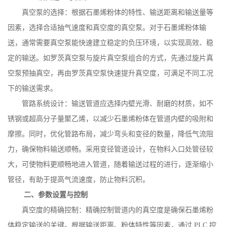
真空泵的选择：根据石墨烯粉体的特性、输送距离和输送量等
因素，选择合适抽气速度和真空度的真空泵。对于石墨烯粉体输
送，通常需要真空泵能快速建立稳定的负压环境，以实现高效、稳
定的输送。如罗茨真空泵与旋片真空泵组合的方式，先通过旋片真
空泵预抽真空，再由罗茨真空泵快速提升真空度，可满足不同工况
下的输送需求。
管路系统设计：输送管道应选择内壁光滑、耐磨的材质，如不
锈钢或超高分子量聚乙烯，以减少石墨烯粉体在管道内壁的吸附和
摩擦。同时，优化管路布局，减少弯头和变径的数量，降低气流阻
力，确保物料输送顺畅。采用变径管道设计，在物料入口处管径较
大，可使物料更顺畅地进入管道，随着输送过程的进行，逐渐缩小
管径，有助于提高气流速度，防止物料沉积。
二、参数设置与控制
真空度的精确控制：精确控制管道内的真空度是确保石墨烯粉
体稳定输送的关键。根据输送距离、粉体特性等因素，通过
PLC
控