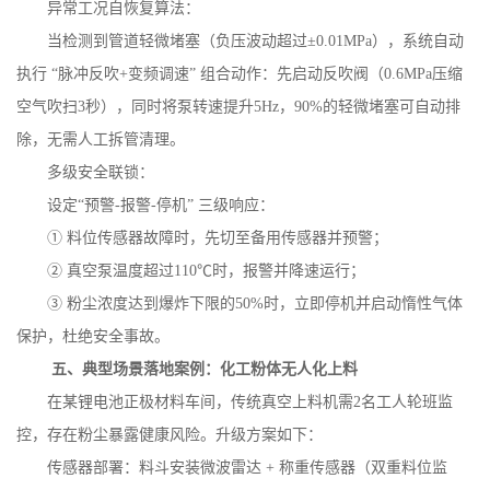
异常工况自恢复算法：
当检测到管道轻微堵塞（负压波动超过
±
0.01MPa
），系统自动
执行 “脉冲反吹
+
变频调速” 组合动作：先启动反吹阀（
0.6MPa
压缩
空气吹扫
3
秒），同时将泵转速提升
5Hz
，
90%
的轻微堵塞可自动排
除，无需人工拆管清理。
多级安全联锁：
设定
“预警
-
报警
-
停机” 三级响应：
① 料位传感器故障时，先切至备用传感器并预警；
② 真空泵温度超过
110
℃时，报警并降速运行；
③ 粉尘浓度达到爆炸下限的
50%
时，立即停机并启动惰性气体
保护，杜绝安全事故。
五、典型场景落地案例：化工粉体无人化上料
在某锂电池正极材料车间，传统真空上料机需
2
名工人轮班监
控，存在粉尘暴露健康风险。升级方案如下：
传感器部署：料斗安装微波雷达
+
称重传感器（双重料位监