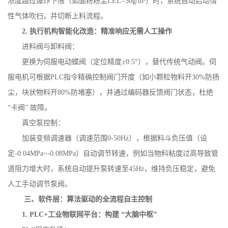
浓度超过爆炸下限（如面粉粉尘
LEL=50g/m
³）时，系统自动启动惰
性气体吹扫，并切断上料流程。
2.
执行机构智能化改造：精准响应无需人工操作
进料阀与卸料阀：
更换为伺服电动蝶阀（定位精度
±
0.5
°），替代传统气动阀。伺
服电机可根据
PLC
指令精确控制阀门开度（如小颗粒物料开
30%
防扬
尘，块状物料开
80%
防堵塞），并通过编码器反馈阀门状态，杜绝
“卡阀” 故障。
真空泵控制：
加装变频调速器（调速范围
0-50Hz
），根据料斗负压值（设
定
-0.04MPa~-0.08MPa
）自动调节转速，例如当物料粘度过高导致管
道阻力增大时，系统自动提升泵转速至
45Hz
，维持负压稳定，避免
人工手动调节泵阀。
三、软件层：算法驱动的全流程自主控制
1. PLC+
工业物联网平台：构建 “大脑中枢”