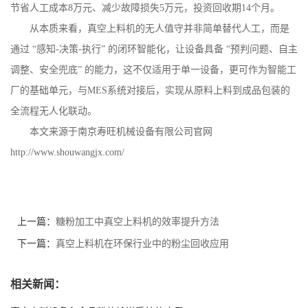
节省人工成本
8
万元、减少故障损失
5
万元，投资回收期
14
个月。
从本质来看，真空上料机的无人值守并非简单替代人工，而是
通过
“感知
-
决策
-
执行” 的闭环智能化，让设备具备 “预判问题、自主
调整、安全兜底” 的能力，这不仅适用于单一设备，更可作为智能工
厂的基础单元，与
MES
系统对接后，实现从原料上料到成品包装的
全流程无人化联动。
本文来源于南京寿旺机械设备有限公司官网
http://www.shouwangjx.com/
上一篇：
糖粉加工中真空上料机的效率提升方法
下一篇：
真空上料机在环保行业中的粉尘回收应用
相关新闻：