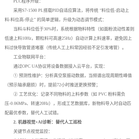
PLC
程序升级：
采用
S7-1500 PL
搭载
PID
自适应算法，将传统 “料位低
-
启动上
料
-
料位高
-
停止” 的简单逻辑，升级为动态调节模式：
当料斗料位低于
30%
时，系统根据物料特性（如面粉流动性差则
低速上料
10Hz
，颗粒料可高速
25Hz
）自动计算上料速率，避免因上
料过快导致管道堵塞（传统人工上料常因经验不足引发堵管）。
工业物联网平台：
通过
OPC UA
协议将设备数据接入云平台，实现：
① 预测性维护：分析真空泵振动数据，当频谱出现周期性峰值
（预示轴承磨损）时，提前
72
小时推送更换预警；
② 工艺优化：记录不同物料的上料参数（如
PVC
粉料需负
压
-0.06MPa
、转速
20Hz
），形成工艺数据库，新物料导入时自动匹
配最优参数，替代人工试错。
2.
机器视觉
+AI
诊断：替代人工巡检
关键节点视觉监控：