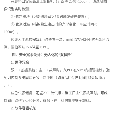
在卸料口安装高清工业相机（分辨率
2048
×
1536
），通过
AI
图
像识别实时检测：
① 物料结块（识别结块率＞
5%
时触发破碎装置）；
② 管道泄漏（捕捉粉尘逸出时的光学变化，响应时间＜
100ms
）；
传统人工巡检需每
2
小时查看一次，而
AI
监控可
24
小时无死角监
测，漏检率从
15%
降至＜
1%
。
四、安全冗余设计：无人化的
“双保险”
1.
硬件冗余
双
PLC
热备系统：主
PLC
故障时，从
PLC
在
50ms
内接管控制，避
免因控制系统崩溃导致上料中断（如食品厂停产
1
小时损失超
10
万
元）。
应急气源储备：配置
200L
储气罐，当工厂主气源故障时，可维
持阀门动作至少
30
分钟，确保正在上料的批次安全卸料。
2.
软件容错机制