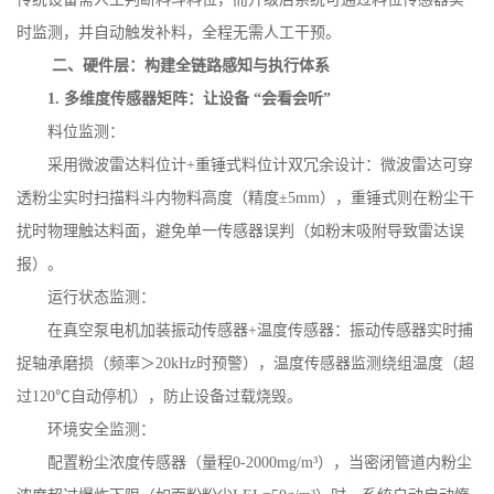
时监测，并自动触发补料，全程无需人工干预。
二、硬件层：构建全链路感知与执行体系
1.
多维度传感器矩阵：让设备 “会看会听”
料位监测：
采用微波雷达料位计
+
重锤式料位计双冗余设计：微波雷达可穿
透粉尘实时扫描料斗内物料高度（精度±
5mm
），重锤式则在粉尘干
扰时物理触达料面，避免单一传感器误判（如粉末吸附导致雷达误
报）。
运行状态监测：
在真空泵电机加装振动传感器
+
温度传感器：振动传感器实时捕
捉轴承磨损（频率＞
20kHz
时预警），温度传感器监测绕组温度（超
过
120
℃自动停机），防止设备过载烧毁。
环境安全监测：
配置粉尘浓度传感器（量程
0-2000mg/m
³），当密闭管道内粉尘