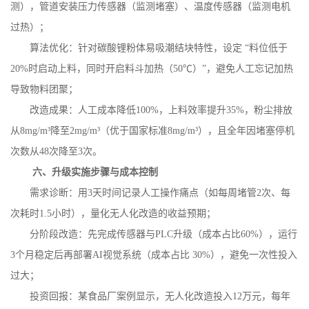
测），管道安装压力传感器（监测堵塞）、温度传感器（监测电机
过热）；
算法优化：针对碳酸锂粉体易吸潮结块特性，设定
“料位低于
20%
时启动上料，同时开启料斗加热（
50
℃）”，避免人工忘记加热
导致物料团聚；
改造成果：人工成本降低
100%
，上料效率提升
35%
，粉尘排放
从
8mg/m
³降至
2mg/m
³（优于国家标准
8mg/m
³），且全年因堵塞停机
次数从
48
次降至
3
次。
六、升级实施步骤与成本控制
需求诊断：用
3
天时间记录人工操作痛点（如每周堵管
2
次、每
次耗时
1.5
小时），量化无人化改造的收益预期；
分阶段改造：先完成传感器与
PLC
升级（成本占比
60%
），运行
3
个月稳定后再部署
AI
视觉系统（成本占比
30%
），避免一次性投入
过大；
投资回报：某食品厂案例显示，无人化改造投入
12
万元，每年