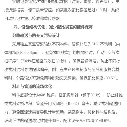
实时记录每批次物料的配比数据（时间、重量、误差值），生
成追溯报表，便于质量管控。如某批次配比误差超过
±
1%
时，系统
自动标记并提示校准称重传感器。
四、设备结构优化：减少配比误差的硬件保障
分路输送与防交叉污染设计
采用独立真空管道输送不同物料，管道材质为
316L
不锈钢（内
壁粗糙度
Ra
≤
0.8
μ
m
），避免物料残留；切换物料时，启动 “空气吹
扫程序”（
70kPa
压缩空气吹扫
30
秒），确保管道清洁，防止不同批
次物料混料导致配比偏差，例：在生产环氧树脂与酚醛树脂复合材
料时，分路输送可避免两种树脂交叉污染，确保配比纯度≥
99.5%
。
料斗与管道的流场优化
料斗底部设计为
60
° 锥角，搭配振动器（频率
50Hz
），防止纤维
类物料架桥堆积；管道采用大圆角（
R
≥
5D
）弯头，减少物料输送阻
力，避免因流速突变导致计量波动。某案例中，优化料斗结构后，
玻璃纤维的输送稳定性提升
30%
，配比误差从±
1%
降至±
0.6%
。