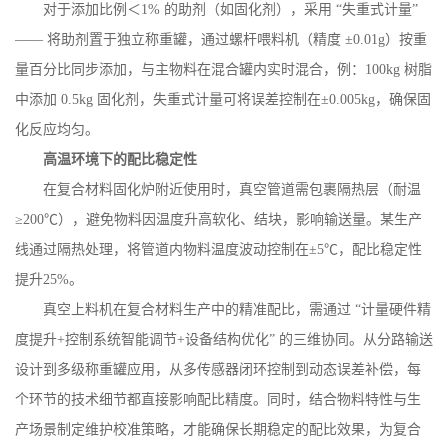
对于添加比例＜
1%
的助剂（如固化剂），采用 “失重式计量”
—— 将助剂置于独立称重罐，通过螺杆喂料机（精度 ±
0.01g
）按重
量百分比同步添加，与主物料在混合罐内实时混合，例：
100kg
树脂
中添加
0.5kg
固化剂，失重式计量可将误差控制在±
0.005kg
，确保固
化反应均匀。
高温环境下的配比稳定性
在复合材料固化炉附近使用时，真空管道需包裹隔热层（耐温
≥
200
℃），避免物料因温度升高软化、结块，影响输送量。某生产
线通过隔热处理，将管道内物料温度波动控制在±
5
℃，配比稳定性
提升
25%
。
真空上料机在复合材料生产中的精准配比，需通过
“计量硬件精
度提升
+
控制系统智能调节
+
设备结构优化” 的三维协同。从分路输送
设计到多级称重罐应用，从多传感器闭环控制到动态误差补偿，每
个环节的技术细节都直接影响配比精度。同时，结合物料特性与生
产场景制定维护校准策略，才能确保长期稳定的配比效果，为复合