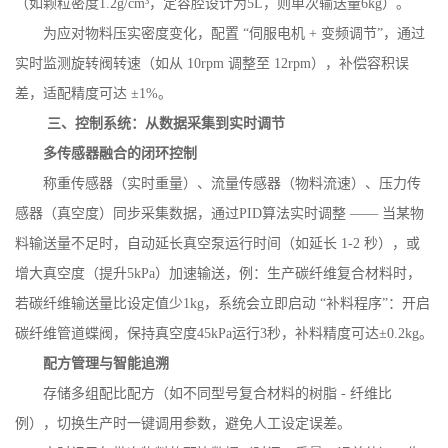
（如颗粒密度
1.2g/cm
³，定容腔设计为
5L
，则单次输送量
6kg
）。
为应对物料压实密度变化，配置
“伺服电机
+
变频调节”，通过
实时监测旋转阀转速（如从
10rpm
调整至
12rpm
），补偿容积误
差，适配精度可达 ±
1%
。
三、控制系统：从数据采集到实时调节
多传感器融合的闭环控制
称重传感器（实时重量）、流量传感器（物料流速）、压力传
感器（真空度）同步采集数据，通过
PID
算法实时调整 —— 当某物
料输送量不足时，自动延长真空泵运行时间（如延长
1-2
秒），或
增大真空度（提升
5kPa
）加速输送，例：生产碳纤维复合材料时，
若碳纤维输送量比设定值少
1kg
，系统会立即启动 “补料程序”：开启
碳纤维管道蝶阀，保持真空度
45kPa
运行
3
秒，补料精度可达±
0.2kg
。
配方管理与智能追溯
存储多组配比配方（如不同型号复合材料的树脂
-
纤维比
例），切换生产时一键调用参数，避免人工设定误差。