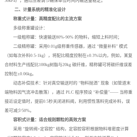
30kPa
），通过压差调节确保单位时间内输送量稳定。
二、计量系统的精准化设计
称重式计量：高精度配比的主流方案
多级称重罐设计：
一级粗称罐：快速输送
80%-90%
的物料，缩短上料时间；
二级精称罐：采用
0.01g
级称重传感器，通过 “微量补料” 模式
（如每次补料
0.5-1kg
），将配比精度控制在±
0.3%
以内，例如，某复
合材料生产线配比
100kg
树脂与
20kg
碳纤维，精称罐可将碳纤维误差
控制在±
0.06kg
。
动态补偿技术：针对真空输送时的
“物料抛洒” 现象（如管道末
端物料因气流冲击散落），通过
PLC
程序预设 “补偿量”—— 当称重
接近设定值时，提前
0.5
秒关闭进料阀，利用惯性落料完成补料，误
差可减少
50%
。
容积式计量：适合规则颗粒的高效方案
采用
“旋转阀
+
定容腔” 结构，定容腔容积根据物料堆密度计算