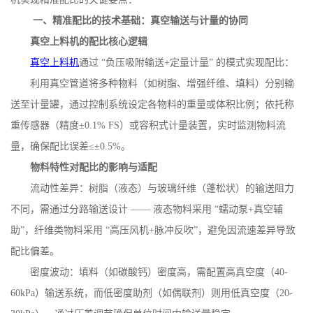
一、精准配比的技术基础：真空输送与计量的协同
真空上料机的配比核心逻辑
真空上料机
通过
“负压吸附输送
+
定量计量” 的模式实现配比：
利用真空管道将多种物料（如树脂、增强纤维、填料）分别输
送至计量罐，通过控制系统设定各物料的重量或体积比例；依托称
重传感器（精度
±
0.1% FS
）或容积式计量装置，实时监测物料流
量，确保配比误差≤±
0.5%
。
物料特性对配比的影响与适配
流动性差异：树脂（液态）与玻璃纤维（蓬松状）的输送阻力
不同，需通过分路输送设计
—— 液态物料采用 “蠕动泵
+
真空辅
助”，纤维类物料采用 “高压风机
+
脉冲反吹”，避免因流速差异导致
配比偏差。
密度波动：填料（如碳酸钙）密度高，需配置高真空度（
40-
60kPa
）输送系统，而低密度助剂（如偶联剂）则用低真空度（
20-