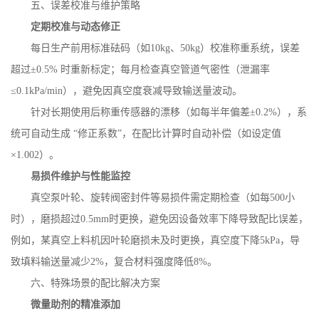
五、误差校准与维护策略
定期校准与动态修正
每日生产前用标准砝码（如
10kg
、
50kg
）校准称重系统，误差
超过±
0.5%
时重新标定；每月检查真空管道气密性（泄漏率
≤
0.1kPa/min
），避免因真空度衰减导致输送量波动。
针对长期使用后称重传感器的漂移（如每半年偏差
±
0.2%
），系
统可自动生成 “修正系数”，在配比计算时自动补偿（如设定值
×
1.002
）。
易损件维护与性能监控
真空泵叶轮、旋转阀密封件等易损件需定期检查（如每
500
小
时），磨损超过
0.5mm
时更换，避免因设备效率下降导致配比误差，
例如，某真空上料机因叶轮磨损未及时更换，真空度下降
5kPa
，导
致填料输送量减少
2%
，复合材料强度降低
8%
。
六、特殊场景的配比解决方案
微量助剂的精准添加