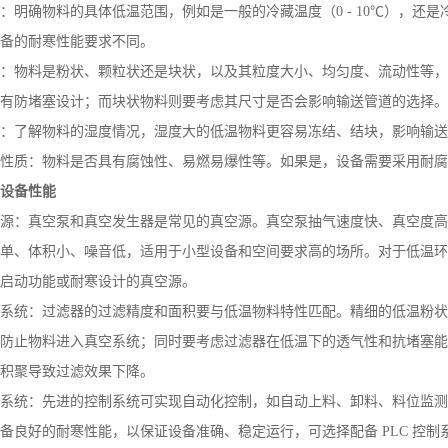
：明确物料的具体低温范围，例如是一般的冷藏温度（
0 - 10
℃），还是
备的耐寒性能要求不同。
：物料是粉状、颗粒状还是块状，以及其粒度大小、均匀度、流动性等，
有防堵塞设计；而块状物料则要考虑其尺寸是否会影响输送管道的选择。
：了解物料的湿度情况，湿度大的低温物料更容易冻结、结块，影响输送
性质：物料是否具有腐蚀性、易燃易爆性等。如果是，设备需要采用耐腐
、设备性能
源：真空泵和真空发生器是常见的真空源。真空泵抽气速度快、真空度高
单、体积小、噪音低，适用于小型设备和空间要求高的场所。对于低温环
启动功能或耐寒设计的真空源。
系统：过滤器的过滤精度和面积要与低温物料特性匹配。精细的低温粉状
防止物料进入真空系统；同时要考虑过滤器在低温下的透气性和抗堵塞能
积聚导致过滤效果下降。
系统：先进的控制系统可实现自动化控制，如自动上料、卸料、料位监测
备良好的耐寒性能，以保证设备准确、稳定运行，可选择配备
PLC
控制