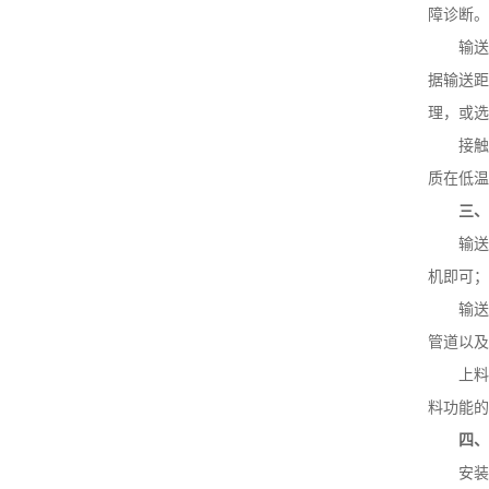
障诊断。
输送
据输送距
理，或选
接
质在低温
三
输送
机即可；
输送
管道以及
上料
料功能的
四
安装