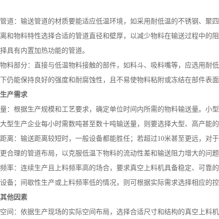
管道：输送管道的材质要能适应低温环境，如采用耐低温的不锈钢、聚四
离和物料特性选择合适的管道直径和壁厚，以减少物料在输送过程中的阻
择具有内置加热功能的管道。
触物料部分：直接与低温物料接触的部件，如料斗、吸料嘴等，应选用耐低
下仍能保持良好的强度和耐腐蚀性，且不易使物料粘附或冻结在部件表面
、生产需求
量：根据生产规模和工艺要求，确定单位时间内所需的物料输送量。小型
大型生产企业每小时需数吨甚至数十吨输送量，则要选择大型、高产能的
距离：输送距离较短时，一般设备都能胜任；若超过
10
米甚至更远，对于
更合理的管道布局，以克服低温下物料的流动性差和输送阻力增大的问题
频率：连续生产且上料频率高的场合，要求真空上料机具备稳定、可靠的
设备；间歇性生产或上料频率低的情况，则可根据实际需求选择相应的控
、其他因素
空间：依据生产现场的实际空间布局，选择合适尺寸和结构的真空上料机