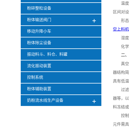
温度
粉碎整粒设备
区间对设
粉体输送阀门
形态
空上料机
移动升降小车
湿度
粉体除尘设备
化学
振动料斗、料仓、料罐
二
真空
流化振动装置
器结构简
控制系统
具有低温
粉体辅助装置
过滤
器等，以
奶粉流水线生产设备
料冻结或
控制
元件需具