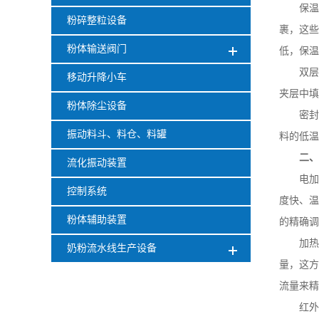
保温
粉碎整粒设备
裹，这些
粉体输送阀门
低，保温
双层
移动升降小车
夹层中填
粉体除尘设备
密封
振动料斗、料仓、料罐
料的低
二
流化振动装置
电加
控制系统
度快、温
粉体辅助装置
的精确调
加热
奶粉流水线生产设备
量，这方
流量来精
红外