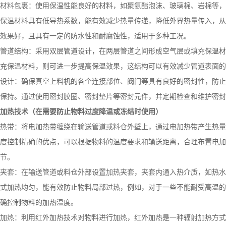
材料包裹：使用保温性能良好的材料，如聚氨酯泡沫、玻璃棉、岩棉等，
保温材料具有低导热系数，能有效减少热量传递，降低外界热量传入，从
效果好，且具有一定的防水性和耐腐蚀性，适用于多种工况。
管道结构：采用双层管道设计，在两层管道之间形成空气层或填充保温材
充保温材料，则可进一步提高保温效果，这结构可以有效减少管道表面的
设计：确保真空上料机的各个连接部位、阀门等具有良好的密封性，防止
温保持。通过使用密封胶圈、密封垫片等密封元件，并定期检查和维护密封
、加热技术（在需要防止物料过度降温或冻结时使用）
热带：将电加热带缠绕在输送管道或料仓外壁上，通过电加热带产生热量
度控制精确的优点，可以根据物料的温度要求和输送距离，合理布置电加
节。
夹套：在输送管道或料仓外部设置加热夹套，夹套内通入热介质，如热水
式加热均匀，能有效防止物料局部过热，例如，对于一些不能耐受高温的
确控制物料的加热温度。
加热：利用红外加热技术对物料进行加热，红外加热是一种辐射加热方式