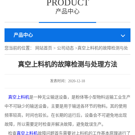
PRODUCT
产品中心
产品中心
您当前的位置：
网站首页
>
公司动态
>
真空上料机的故障检测与处
理方法
真空上料机的故障检测与处理方法
发表时间：2020-12-18
真空上料机
是一种无尘输送设备，是粉体等小型物料运输工业生产
中不可缺少的输送设备，主要是用于输送各环节的物料。其的使用
频率较高，时间也较长。在长期的运行后，设备会不可避免地出现
故障，所以需要定时检查并解决故障，避免耽误生产。
检查
真空上料机
故障问题首先需要对上料机的工作基本原理进行了