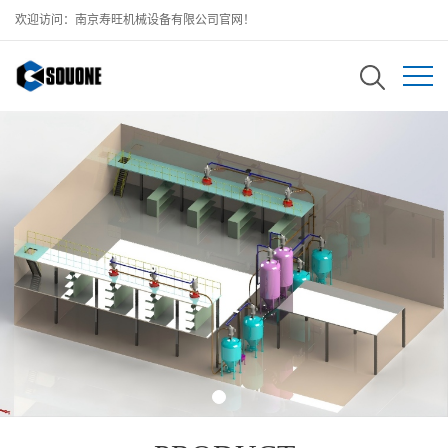
欢迎访问：南京寿旺机械设备有限公司官网！