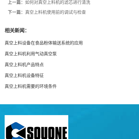
上一篇：
如何对真空上料机的滤芯进行清洗
下一篇：
真空上料机使用前的调试与检查
相关新闻：
真空上料设备在食品粉体输送系统的应用
真空上料机利用气动真空泵
真空上料机产品特点
真空上料机设备特征
真空上料机需要的环境条件