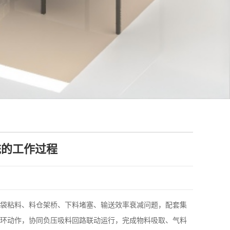
统的工作过程
袋粘料、料仓架桥、下料堵塞、输送效率衰减问题，配套集
环动作，协同负压吸料回路联动运行，完成物料吸取、气料