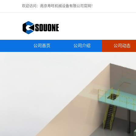
欢迎访问：南京寿旺机械设备有限公司官网！
公司首页
公司介绍
公司动态