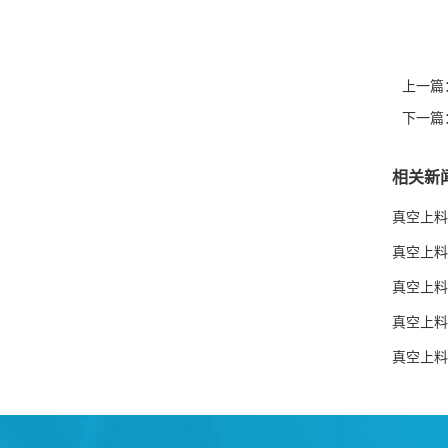
上一篇
下一篇
相关新
真空上料
真空上料
真空上料
真空上料
真空上料