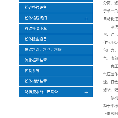
分离、滤
粉碎整粒设备
于单一负
粉体输送阀门
自动化连
系统
移动升降小车
汽、油污
粉体除尘设备
作气压
0.
振动料斗、料仓、料罐
包压力，
气、底部
流化振动装置
负压
控制系统
气压差作
粉体辅助装置
流，打散
滤袋、嵌
奶粉流水线生产设备
停机
趋于平稳
正向嵌附