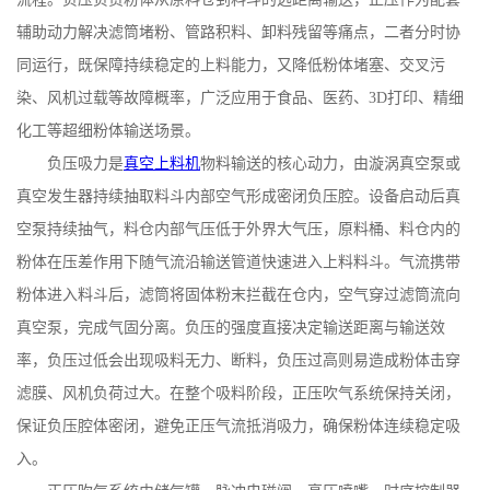
辅助动力解决滤筒堵粉、管路积料、卸料残留等痛点，二者分时协
同运行，既保障持续稳定的上料能力，又降低粉体堵塞、交叉污
染、风机过载等故障概率，广泛应用于食品、医药、
3D
打印、精细
化工等超细粉体输送场景。
负压吸力是
真空上料机
物料输送的核心动力，由漩涡真空泵或
真空发生器持续抽取料斗内部空气形成密闭负压腔。设备启动后真
空泵持续抽气，料仓内部气压低于外界大气压，原料桶、料仓内的
粉体在压差作用下随气流沿输送管道快速进入上料料斗。气流携带
粉体进入料斗后，滤筒将固体粉末拦截在仓内，空气穿过滤筒流向
真空泵，完成气固分离。负压的强度直接决定输送距离与输送效
率，负压过低会出现吸料无力、断料，负压过高则易造成粉体击穿
滤膜、风机负荷过大。在整个吸料阶段，正压吹气系统保持关闭，
保证负压腔体密闭，避免正压气流抵消吸力，确保粉体连续稳定吸
入。