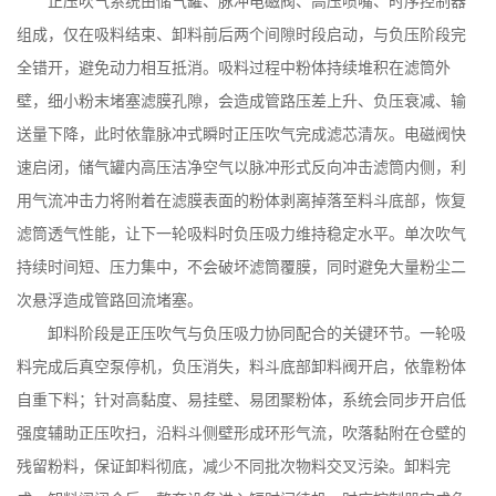
正压吹气系统由储气罐、脉冲电磁阀、高压喷嘴、时序控制器
组成，仅在吸料结束、卸料前后两个间隙时段启动，与负压阶段完
全错开，避免动力相互抵消。吸料过程中粉体持续堆积在滤筒外
壁，细小粉末堵塞滤膜孔隙，会造成管路压差上升、负压衰减、输
送量下降，此时依靠脉冲式瞬时正压吹气完成滤芯清灰。电磁阀快
速启闭，储气罐内高压洁净空气以脉冲形式反向冲击滤筒内侧，利
用气流冲击力将附着在滤膜表面的粉体剥离掉落至料斗底部，恢复
滤筒透气性能，让下一轮吸料时负压吸力维持稳定水平。单次吹气
持续时间短、压力集中，不会破坏滤筒覆膜，同时避免大量粉尘二
次悬浮造成管路回流堵塞。
卸料阶段是正压吹气与负压吸力协同配合的关键环节。一轮吸
料完成后真空泵停机，负压消失，料斗底部卸料阀开启，依靠粉体
自重下料；针对高黏度、易挂壁、易团聚粉体，系统会同步开启低
强度辅助正压吹扫，沿料斗侧壁形成环形气流，吹落黏附在仓壁的
残留粉料，保证卸料彻底，减少不同批次物料交叉污染。卸料完