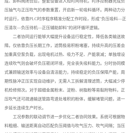
成、卸料阀闭合后，整套设备进入短时间待机，时序控制器完成负
压抽气与正压吹气的参数重置，开启新一轮吸料循环。两种动力分
时运行，依靠
PLC
时序程序精准分配工作时段，形成“负压吸料—正
压清灰—负压待机—正压辅助卸料”的闭环循环逻辑。
二者协同运行能够大幅提升设备运行稳定性，降低各类输送故
障。仅依靠负压长期工作，滤筒极易积粉堵塞，持续升高的压差会
加重真空泵负载，出现电机过热、吸力不足、产能衰减；单独增设
连续吹气则会破坏负压密闭环境，完全丧失吸料能力。分时协同模
式兼顾输送效率与设备自清洁能力，持续稳定的负压保障产能，周
期性脉冲正压实现自动维护，无需人工拆解清理滤筒，大幅减少停
机检修频次。对于超细金属粉末、淀粉、树脂粉等易黏附物料，正
压吹气还可疏通输送管路弯道处堆积的粉体，缓解堵管问题，进一
步延长连续生产时长。
工况参数的联动调节进一步优化二者协同效果。系统可根据物
料粗细、输送距离自动匹配负压阈值与吹气压力、吹气间隔；当压