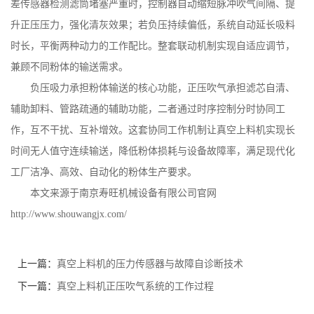
差传感器检测滤筒堵塞严重时，控制器自动缩短脉冲吹气间隔、提
升正压压力，强化清灰效果；若负压持续偏低，系统自动延长吸料
时长，平衡两种动力的工作配比。整套联动机制实现自适应调节，
兼顾不同粉体的输送需求。
负压吸力承担粉体输送的核心功能，正压吹气承担滤芯自清、
辅助卸料、管路疏通的辅助功能，二者通过时序控制分时协同工
作，互不干扰、互补增效。这套协同工作机制让真空上料机实现长
时间无人值守连续输送，降低粉体损耗与设备故障率，满足现代化
工厂洁净、高效、自动化的粉体生产要求。
本文来源于南京寿旺机械设备有限公司官网
http://www.shouwangjx.com/
上一篇：
真空上料机的压力传感器与故障自诊断技术
下一篇：
真空上料机正压吹气系统的工作过程