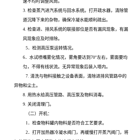
速不均时调整风筒。
3.
检查蒸汽进汽系统与回水系统。打开疏水器，清除管
道沉降下来的杂物，确保冷凝水能顺利疏出。
4.
检查进、排风系统的联接部位是否有漏风现象，有漏
风现象应及时排除。
5
．检测高压泵运转情况。
6
．水试喷嘴雾化情况，雾角要达到
70
°左右，雾面要均
匀，不得有线状流。无异常现象后装入塔内。
7.
清洗与物料接触之设备表面，清除进排风管路中的
异物和尘土。
8.
用热水给高压管路、高压泵及物料消毒。
9.
关闭清理门。
（二）开
机
：
1
．检查物料罐内物料是否符合工艺要求。
2
．打开加热器冷凝水阀门，再缓慢打开蒸汽阀门，将