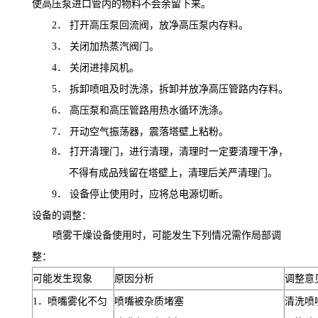
使高压泵进口管内的物料不会余留下来。
2．
打开高压泵回流阀，放净高压泵内存料。
3．
关闭加热蒸汽阀门。
4．
关闭进排风机。
5．
拆卸喷咀及时洗涤，拆卸并放净高压管路内存料。
6．
高压泵和高压管路用热水循环洗涤。
7．
开动空气振荡器，震落塔壁上粘粉。
8．
打开清理门，进行清理，清理时一定要清理干净，
不得有成品残留在塔壁上，清理后关严清理门。
9．
设备停止使用时，应将总电源切断。
设备的调整：
喷雾干燥设备使用时，可能发生下列情况需作局部调
整：
可能发生现象
原因分析
调整意
1
．喷嘴雾化不匀
喷嘴被杂质堵塞
清洗喷