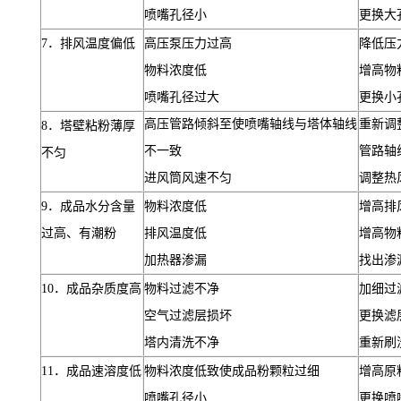
喷嘴孔径小
更换大
7
．排风温度偏低
高压泵压力过高
降低压
物料浓度低
增高物
喷嘴孔径过大
更换小
高压管路倾斜至使喷嘴轴线与塔体轴线
重新调
8
．塔壁粘粉薄厚
不一致
管路轴
不匀
进风筒风速不匀
调整热
9
．成品水分含量
物料浓度低
增高排
过高、有潮粉
排风温度低
增高物
加热器渗漏
找出渗
10
．成品杂质度高
物料过滤不净
加细过
空气过滤层损坏
更换滤
塔内清洗不净
重新刷
11
．成品速溶度低
物料浓度低致使成品粉颗粒过细
增高原
喷嘴孔径小
更换喷