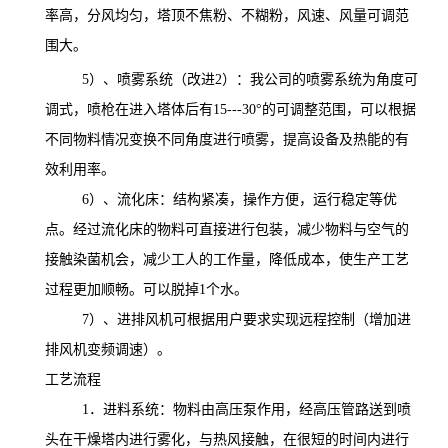
率高，分风均匀，塔顶不焦粉、不糊粉，风速、风量可调范
围大。
5
）、喷雾系统
（改进
2
）
：我公司的喷雾系统为角度可
调式，喷枪在进入塔体后有
15---30
°的可调整范围，可以根据
不同物料情况变换不同角度进行喷雾，提高设备及热能的有
效利用率。
6
）、流化床：结构紧凑，操作方便，运行稳定等优
点。经过流化床的物料可直接进行包装，减少物料与空气的
接触染菌机会，减少工人的工作量，降低成本，使生产工艺
过程更加顺畅。可以脱掉
1
个水。
7
）、进排风机可根据用户要求实现远程控制（增加进
排风机变频调速）。
工艺流程
1
．进料系统：物料由高压泵作用，经高压管路送到喷
头在干燥塔内进行雾化，与热风接触，在很短的时间内进行