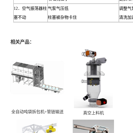
12
．空气振荡器柱
气泵气压低
调整气
塞不动
柱塞被杂物卡住
清洗加
相关产品：
全自动吨袋拆包机+管链输送
真空上料机
机