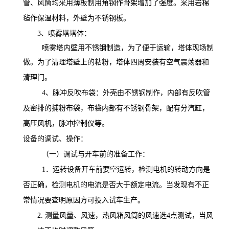
管、风筒均采用薄板制用角钢作骨架增加了强度。采用岩棉
毡作保温材料，外壁为不锈钢板。
3
、喷雾塔塔体：
喷雾塔内壁用不锈钢制造，为了便于运输，塔体现场制
做。为了清理塔壁上的粘粉，塔体四周安装有空气震荡器和
清理门。
4
、脉冲反吹布袋：外壳由不锈钢制作，内部有反吹管
及密排的捕粉布袋，布袋内部有不锈钢骨架，配有分汽缸，
高压风机，脉冲控制仪等。
设备的调试、操作：
（一）调试与开车前的准备工作：
1
．运转设备开车前要空运转，检测电机的转动方向是
否正确，检测电机的电流是否大于额定电流。当发现有不正
常情况要查明原因方可投入试车生产。
2.
测量风量、风速，热风箱风筒的风速选
4
点测试，当风