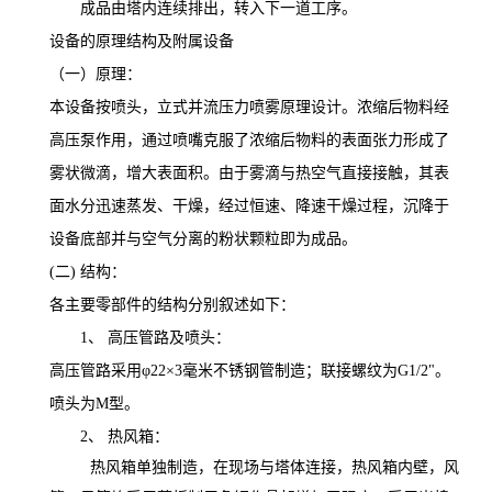
成品由塔内连续排出，转入下一道工序。
设备的原理结构及附属设备
（一）原理：
本设备按喷头，立式并流压力喷雾原理设计。浓缩后物料经
高压泵作用，通过喷嘴克服了浓缩后物料的表面张力形成了
雾状微滴，增大表面积。由于雾滴与热空气直接接触，其表
面水分迅速蒸发、干燥，经过恒速、降速干燥过程，沉降于
设备底部并与空气分离的粉状颗粒即为成品。
(
二
)
结构：
各主要零部件的结构分别叙述如下：
1、
高压管路及喷头：
高压管路采用
φ
22
×
3
毫米不锈钢管制造；联接螺纹为
G1/2
"
。
喷头为
M
型。
2、
热风箱：
热风箱单独制造，在现场与塔体连接，热风箱内壁，风