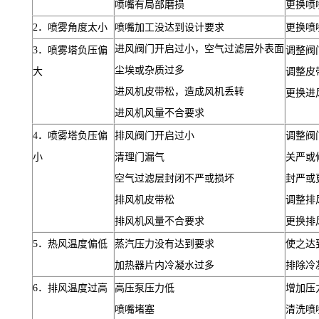
喷嘴有局部磨损
更换喷
2
．喷雾角度太小
喷嘴加工没达到设计要求
更换喷
进风阀门开启过小，空气过滤层外表面
3
．喷雾塔负压偏
调整阀
尘埃或杂质过多
大
调整皮
进风机皮带松，造成风机丢转
更换进
进风机风量不合要求
4
．喷雾塔
负
压偏
排风阀门开启过小
调整阀
小
清理门漏气
关严或
空气过滤层封闭不严或损坏
封严或
排风机皮带松
调整排
排风机风量不合要求
更换排
5
．热风温度偏低
蒸汽压力没有达到要求
使之达
加热器片内冷凝水过多
排除冷
6
．排风温度过高
高压泵压力低
增加压
喷嘴堵塞
清洗喷