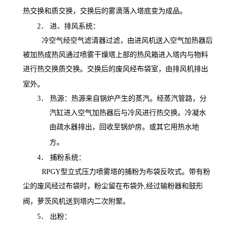
热交换和质交换，交换后的雾滴落入塔底变为成品。
2．
进、排风系统：
冷空气经空气滤清器过滤，由进风机送入空气加热器后
被加热成热风通过喷雾干燥塔上部的热风箱进入塔内与物料
进行热交换质交换。交换后的废风经布袋室，由排风机排出
室外。
3．
热源：热源来自锅炉产生的蒸汽。经蒸汽管路，分
汽缸进入空气加热器后与冷风进行热交换。冷凝水
由疏水器排出，回收至锅炉房。或其它用热水地
方。
4．
捕粉系统：
RPGY
型立式压力喷雾塔的捕粉为布袋反吹式。带有粉
尘的废风经过布袋时，粉尘留在布袋外
,
经过输粉器和鼓形
阀，萝茨风机送到塔内二次附聚。
5．
出粉：