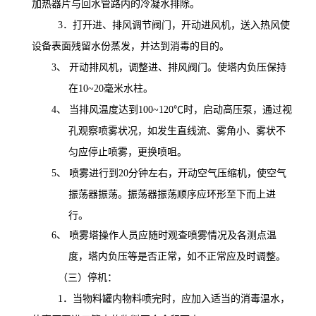
加热器片与回水管路内的冷凝水排除。
3
．打开进、排风调节阀门，开动进风机，送入热风使
设备表面残留水份蒸发，并达到消毒的目的。
3、
开动排风机，调整进、排风阀门。使塔内负压保持
在
10~20
毫米水柱。
4、
当排风温度达到
100~120
℃时，启动高压泵，通过视
孔观察喷雾状况，如发生直线流、雾角小、雾状不
匀应停止喷雾，更换喷咀。
5、
喷雾进行到
20
分钟左右，开动空气压缩机，使空气
振荡器振荡。振荡器振荡顺序应环形至下而上进
行。
6、
喷雾塔操作人员应随时观查喷雾情况及各测点温
度，塔内负压等是否正常，如不正常应及时调整。
（三）停
机
：
1
．当物料罐内物料喷完时，应加入适当的消毒温水，