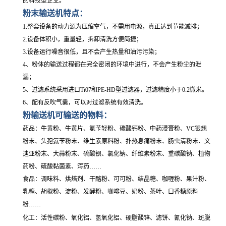
的科技型企业。
粉末输送机特点：
1.整套设备的动力源为压缩空气，不需用电源，真正达到节能减排；
2.设备体积小，重量轻，拆卸清洗方便简捷；
3.设备运行噪音很低，且不会产生热量和油污污染；
4、粉体的输送过程都在完全密闭的环境中进行，不会产生粉尘的泄
漏；
5、过滤系统采用进口Ti07和PE-HD型过滤器，过滤精度小于0.2微米。
6、配有反吹气囊，可以对过滤系统有效清洗。
粉输送机可输送的物料：
药品：牛黄粉、牛黄片、氨苄轻粉、碳酸钙粉、中药浸膏粉、VC银翘
粉末、头孢氨苄粉末、维生素原料粉、扑热息痛粉末、肠虫清粉末、文
迪亚粉末、大蒜粉末、硫酸钡、氯化钠、纤维素粉末、重碳酸钠、植物
药粉、硫酸黏菌素、泻药……
食品：调味料、烘焙剂、干酪粉、可可粉、结晶糖、咖喱粉、果汁粉、
乳糖、胡椒粉、淀粉、发酵粉、咖啡豆、奶粉、茶叶、口香糖原料
粉……
化工：活性碳粉、氧化铝、氢氧化铝、硬脂酸锌、滤饼、氰化钠、斑脱