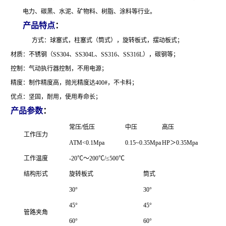
电力、碳黑、水泥、矿物料、树脂、涂料等行业。
产品特点
：
方式：球塞式，柱塞式（筒式），旋转板式，摆动板式；
材质：不锈钢（SS304、SS304L、SS316、SS316L），碳钢等；
控制：气动执行器控制，不用电源；
精度：制作精度高，抛光精度达400#，不卡料；
优点：坚固，耐用，使用寿命长；
产品参数
：
常压/低压
中压
高压
工作压力
ATM<0.1Mpa
0.15~0.35Mpa
HP＞0.35Mpa
工作温度
-20℃～200℃/≤500℃
结构形式
旋转板式
筒式
30°
30°
45°
45°
管路夹角
60°
60°