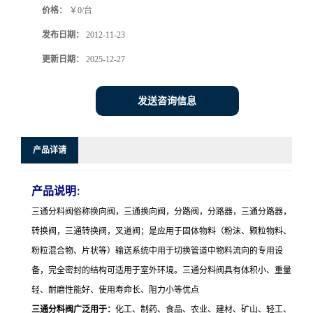
价格：
￥0/台
发布日期：
2012-11-23
更新日期：
2025-12-27
发送咨询信息
产品详请
产品说明
：
三通分料阀俗称
换向阀，三通换向阀，分路阀，分路器，三通分路器，
转换阀，三通转换阀，叉道阀
；是应用于固体物料（粉沫、颗粒物料、
粉粒混合物、片状等）输送系统中用于切换管道中物料流向的专用设
备，完全密封的结构可适用于室外环境。三通分料阀
具有体积小、重量
轻、耐磨性能好、使用寿命长、阻力小等优点
三通分料阀广泛用于：
化工、制药、食品、农业、建材、矿山、轻工、