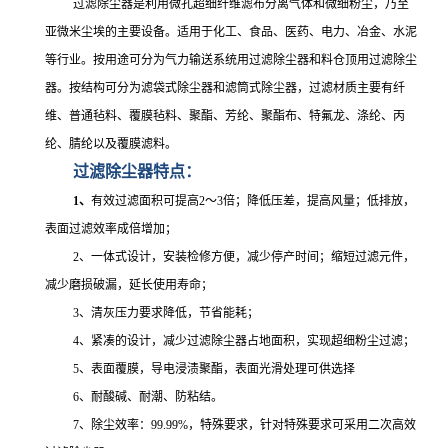
过滤除尘器是利用微孔超细纤维滤布分离气体和微细粉尘，乃至
亚微米尘埃的主要设备。适用于化工、食品、医药、电力、冶金、水泥
等行业。按用途可分为气力输送系统用过滤除尘器和料仓顶用过滤除尘
器。按结构可分为滤袋式除尘器和滤筒式除尘器，过滤材质主要有纤
维、普通毡料、覆膜毡料、聚酯、芳纶、聚酯布、特氟龙、涤纶、丙
纶、腈纶以及覆膜滤料。
过滤除尘器特点：
1
、
有效过滤面积可提高
2
～3倍；降低压差，提高风量；低排放，
表面过滤效率成倍增加；
2
、一体式设计，安装检修方便，减少停产时间；缩短过滤元件，
减少磨损破漏，延长使用寿命；
3
、清灰压力要求降低，节省能耗；
4
、紧凑的设计，减少过滤除尘器占地面积，实现超细粉尘过滤；
5
、表面覆膜，导电浸渍聚酯，表面光滑处理可供选择
6
、耐酸碱、耐潮、防粘结。
7
、除尘效率：
99.99%
，特殊要求，针对特殊要求可采用二次高效