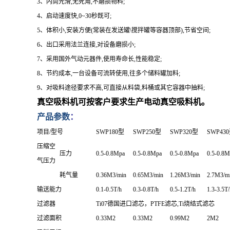
3
、内筒光滑
,
无死角
,
不磨损物料
;
4
、启动速度快
,0~30
秒既可
;
5
、体积小
,
安装方便
(
常装在发送罐
\
搅拌罐等容器顶部
),
节省空间
;
6
、出口采用法兰连接
,
对设备磨损小
;
7
、采用国外气动元器件
,
使用寿命长
,
性能稳定
;
8
、节约成本
,
一台设备可流转使用
,
往多个储料罐加料
;
9
、对吸料途径要求不高
,
可直接从料袋
,
料桶或其它容器中抽料
;
真空吸料机可按客户要求生产电动真空吸料机。
产品参数
：
项目/型号
SWP180
型
SWP250
型
SWP320
型
SWP430
压缩空
压力
0.5-0.8Mpa
0.5-0.8Mpa
0.5-0.8Mpa
0.5-0.8M
气压力
耗气量
0.36M3
/min
0.65M3
/min
1.26M3
/min
2.7M3
/m
输送能力
0.1-0.5T/h
0.3-0.8T/h
0.5-1.2T/h
1.3-3.5T/
过滤器
Ti07
德国进口滤芯，PTFE滤芯,Ti烧结式滤芯
过滤面积
0.33M2
0.33M2
0.99M2
2M2