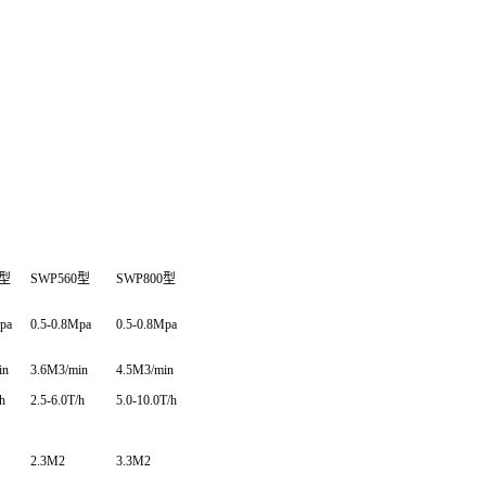
型
SWP560
型
SWP800
型
pa
0.5-0.8Mpa
0.5-0.8Mpa
in
3.6M3
/min
4.5M3
/min
h
2.5-6.0T/h
5.0-10.0T/h
2.3M2
3.3M2