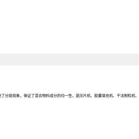
绝了分层现象，保证了混合物料成分的均一性，是压片机、胶囊填充机、干法制粒机、