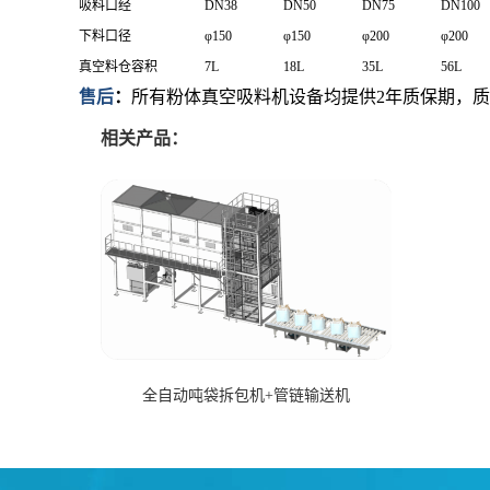
吸料口经
DN38
DN50
DN75
DN100
下料口径
φ150
φ150
φ200
φ200
真空料仓容积
7L
18L
35L
56L
售后
：
所有粉体真空吸料机设备均提供
2
年质保期，
相关产品：
全自动吨袋拆包机+管链输送机