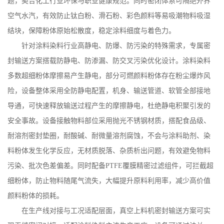
题，契合化工行业环保与职业健康规范。同时密闭体系可隔绝外界
空气水汽，有效防止钛白粉、滑石粉、彩色颜料等易吸潮物料吸湿
结块，保障粉体原始松散度，稳定涂料细度与着色力。
针对涂料染料行业高静电、防爆、防污染的特殊需求，专属密
封输送方案搭载防静电、防渗漏、防交叉污染优化设计。涂料染料
多数超细粉体摩擦易产生静电，部分可燃颜料粉体存在粉尘爆炸风
险，设备整体采用全防静电配置，机身、输送管道、软管全部接地
导通，可快速释放输送过程产生的摩擦静电，杜绝静电积聚引发的
安全事故。设备接触物料部位采用抛光不锈钢材质，搭配食品级、
耐溶剂密封垫圈，耐酸碱、耐微量溶剂腐蚀，不会与涂料助剂、染
料粉体发生化学反应，无材质脱落、杂质析出问题，有效避免物料
污染、批次色差偏差。同时配备
PTFE
覆膜精密过滤组件，可拦截超
细粉体，防止物料随尾气流失，大幅提升原料利用率，减少高价值
颜料粉体的损耗。
在生产线对接与工况适配层面，真空上料机密封输送方案可实