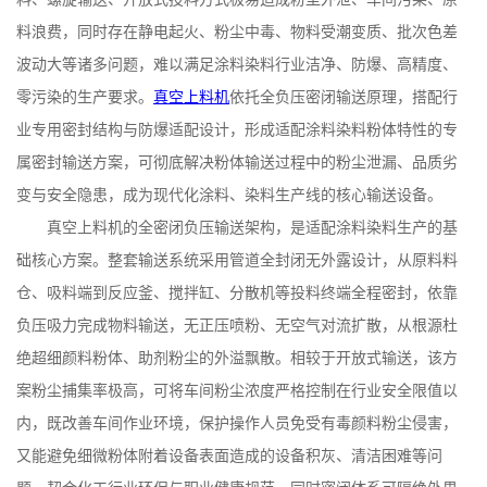
料浪费，同时存在静电起火、粉尘中毒、物料受潮变质、批次色差
波动大等诸多问题，难以满足涂料染料行业洁净、防爆、高精度、
零污染的生产要求。
真空上料机
依托全负压密闭输送原理，搭配行
业专用密封结构与防爆适配设计，形成适配涂料染料粉体特性的专
属密封输送方案，可彻底解决粉体输送过程中的粉尘泄漏、品质劣
变与安全隐患，成为现代化涂料、染料生产线的核心输送设备。
真空上料机的全密闭负压输送架构，是适配涂料染料生产的基
础核心方案。整套输送系统采用管道全封闭无外露设计，从原料料
仓、吸料端到反应釜、搅拌缸、分散机等投料终端全程密封，依靠
负压吸力完成物料输送，无正压喷粉、无空气对流扩散，从根源杜
绝超细颜料粉体、助剂粉尘的外溢飘散。相较于开放式输送，该方
案粉尘捕集率极高，可将车间粉尘浓度严格控制在行业安全限值以
内，既改善车间作业环境，保护操作人员免受有毒颜料粉尘侵害，
又能避免细微粉体附着设备表面造成的设备积灰、清洁困难等问