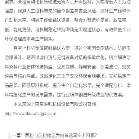
需求。全程自动化负压输送无需人工开盖投料，大幅降低人工劳动
强度，规避人工投料带来的操作误差与安全风险，提升生产线整体
自动化水平。相较于传统输送设备，整套方案运维简单、故障率
低、能耗更低，可长期稳定维持密闭无尘输送状态，有效降低企业
环保治理成本与生产损耗。
真空上料机专属密封输送方案，通过全密闭负压结构、防静电
防爆设计、精密过滤自清与无缝设备对接的多重优化，精准解决涂
料染料行业粉体输送扬尘、受潮变质、静电安全、色差波动、交叉
污染等核心痛点。既满足化工生产安全环保合规要求，又能稳定产
品品质、降低原料损耗、提升生产自动化水平，完全适配涂料、染
料精细化生产的发展需求，是行业粉体输送升级改造的优方案。
本文来源于南京寿旺机械设备有限公司官网
http://www.shouwangjx.com/
上一篇：
面粉与淀粉输送为何首选真空上料机？