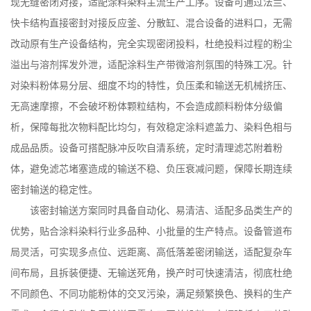
现无缝密闭对接，适配涂料染料主流生产工序。设备可通过法兰、
快卡结构直接密封对接反应釜、分散缸、混合设备的进料口，无需
改动原有生产设备结构，完全实现密闭投料，杜绝投料过程的粉尘
溢出与溶剂挥发外泄，适配涂料生产带微溶剂氛围的特殊工况。针
对染料粉体易分层、细度不均的特性，负压柔和输送无机械挤压、
无高速摩擦，不会破坏粉体颗粒结构，不会造成颜料粉体分级偏
析，保障每批次物料配比均匀，有效稳定涂料遮盖力、染料色相与
成品品质。设备可搭配脉冲反吹自清系统，定时清理滤芯附着粉
体，避免滤芯堵塞造成的输送不稳、负压衰减问题，保障长期连续
密封输送的稳定性。
该密封输送方案同时具备自动化、易清洁、适配多品类生产的
优势，贴合涂料染料行业多品种、小批量的生产特点。设备管道布
局灵活，可实现多点位、远距离、高低落差密闭输送，适配复杂车
间布局，且拆装便捷、无输送死角，换产时可快速清洁，彻底杜绝
不同颜色、不同功能粉体的交叉污染，满足频繁换色、换料的生产