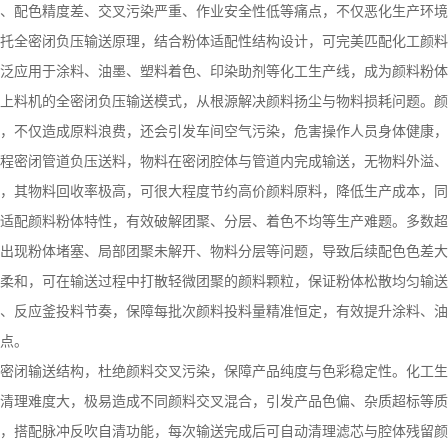
、配色精度差、交叉污染严重、作业安全性低等痛点，不仅恶化生产环境
托全密闭负压输送原理，结合粉体适配性结构设计，可完美匹配化工颜料
泛应用于涂料、油墨、塑料着色、印染助剂等化工生产线，成为颜料粉体
上料机的全密闭负压输送模式，从根源解决颜料扬尘与物料损耗问题。颜
，不仅造成原料浪费，还会引发车间空气污染，危害操作人员身体健康，
程密闭管道负压送料，物料在密闭腔体与管道内完成输送，无物料外溢、
，其物料回收率极高，可很大程度节约高价颜料原料，降低生产成本，同
适配颜料粉体特性，有效破解团聚、分层、着色不均等生产难题。多数超
出现粉体堵塞、局部团聚未解开、物料分层等问题，导致后续配色色差大
柔和，可在输送过程中打散轻微团聚的颜料颗粒，保证粉体松散均匀输送
、反应釜投料节奏，保障每批次颜料投料量精准恒定，有效提升涂料、油
点。
密闭输送结构，杜绝颜料交叉污染，保障产品纯度与色彩稳定性。化工生
清理难度大，极易造成不同颜料交叉混合，引发产品色偏、杂质超标等质
，搭配脉冲反吹自清功能，每次输送完成后可自动清理滤芯与腔体残留颜