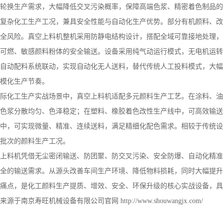
轮换生产需求，大幅降低交叉污染概率，保障高端色浆、精密着色制品的
复杂化工生产工况，兼具安全性能与自动化生产优势。部分有机颜料、改
全风险。真空上料机整机采用防静电结构设计，搭配全域可靠接地处理，
可燃、敏感颜料粉体的安全输送。设备采用纯气动运行模式，无电机运转
自动配料系统联动，实现自动化无人送料，替代传统人工投料模式，大幅
模化生产节奏。
际化工生产实战场景中，真空上料机适配多元颜料生产工艺。在涂料、油
色浆分散均匀、色泽稳定；在塑料、橡胶着色改性生产线中，可高效输送
中，可实现微量、精准、连续送料，满足精细化配色需求。相较于传统设
批次的颜料生产工况。
上料机凭借无尘密闭输送、防团聚、防交叉污染、安全防爆、自动化精准
全的输送需求。从源头改善车间生产环境、降低物料损耗，同时大幅提升
业痛点，是化工颜料生产提质、增效、安全、环保升级的核心实战设备，具
来源于南京寿旺机械设备有限公司官网
http://www.shouwangjx.com/