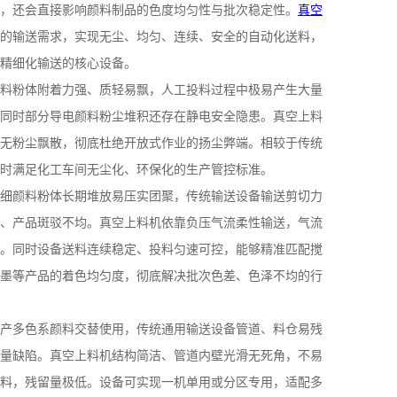
，还会直接影响颜料制品的色度均匀性与批次稳定性。
真空
的输送需求，实现无尘、均匀、连续、安全的自动化送料，
精细化输送的核心设备。
料粉体附着力强、质轻易飘，人工投料过程中极易产生大量
同时部分导电颜料粉尘堆积还存在静电安全隐患。真空上料
无粉尘飘散，彻底杜绝开放式作业的扬尘弊端。相较于传统
时满足化工车间无尘化、环保化的生产管控标准。
细颜料粉体长期堆放易压实团聚，传统输送设备输送剪切力
、产品斑驳不均。真空上料机依靠负压气流柔性输送，气流
。同时设备送料连续稳定、投料匀速可控，能够精准匹配搅
墨等产品的着色均匀度，彻底解决批次色差、色泽不均的行
产多色系颜料交替使用，传统通用输送设备管道、料仓易残
量缺陷。真空上料机结构简洁、管道内壁光滑无死角，不易
料，残留量极低。设备可实现一机单用或分区专用，适配多