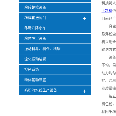
料损耗大
粉碎整粒设备
上料机
依
粉体输送阀门
目前已广
真空
移动升降小车
悬浮粉尘
粉体除尘设备
机采用全
振动料斗、料仓、料罐
输送方式
设备
流化振动装置
不均，易
控制系统
动力均匀
粉体辅助装置
拌、混料
业质量痛
奶粉流水线生产设备
独立
留色粉，
粘附细粉