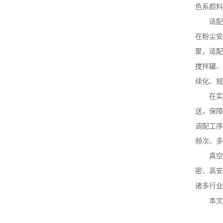
色系颜料
适配
在粉尘安
聚，适配
搅拌罐、
续化、规
在实
送，保障
调配工序
频次、多
真空
密、高安
诸多行
本文