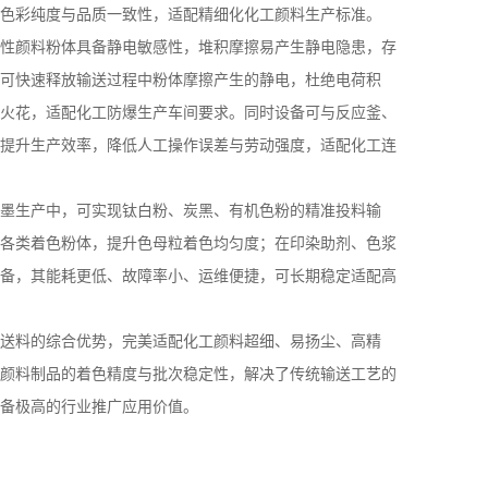
色彩纯度与品质一致性，适配精细化化工颜料生产标准。
性颜料粉体具备静电敏感性，堆积摩擦易产生静电隐患，存
可快速释放输送过程中粉体摩擦产生的静电，杜绝电荷积
火花，适配化工防爆生产车间要求。同时设备可与反应釜、
提升生产效率，降低人工操作误差与劳动强度，适配化工连
墨生产中，可实现钛白粉、炭黑、有机色粉的精准投料输
各类着色粉体，提升色母粒着色均匀度；在印染助剂、色浆
备，其能耗更低、故障率小、运维便捷，可长期稳定适配高
送料的综合优势，完美适配化工颜料超细、易扬尘、高精
颜料制品的着色精度与批次稳定性，解决了传统输送工艺的
备极高的行业推广应用价值。