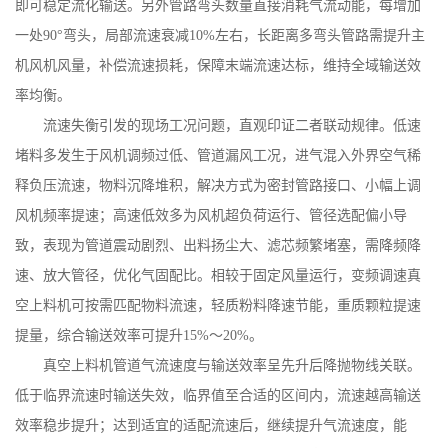
即可稳定流化输送。另外管路弯头数量直接消耗气流动能，每增加
一处
90
°弯头，局部流速衰减
10%
左右，长距离多弯头管路需提升主
机风机风量，补偿流速损耗，保障末端流速达标，维持全域输送效
率均衡。
流速失衡引发的现场工况问题，直观印证二者联动规律。低速
堵料多发生于风机调频过低、管道漏风工况，进气混入外界空气稀
释负压流速，物料沉降堆积，解决方式为密封管路接口、小幅上调
风机频率提速；高速低效多为风机超负荷运行、管径选配偏小导
致，表现为管道震动剧烈、出料扬尘大、滤芯频繁堵塞，需降频降
速、放大管径，优化气固配比。相较于固定风量运行，变频调速真
空上料机可按需匹配物料流速，轻质粉料降速节能，重质颗粒提速
提量，综合输送效率可提升
15%
～
20%
。
真空上料机管道气流速度与输送效率呈先升后降抛物线关联。
低于临界流速时输送失效，临界值至合适的区间内，流速越高输送
效率稳步提升；达到适宜的适配流速后，继续提升气流速度，能