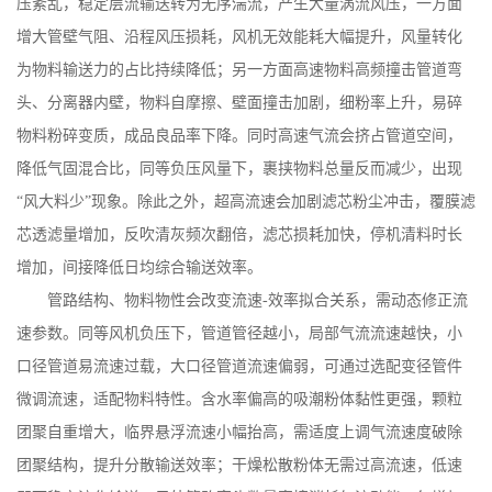
压紊乱，稳定层流输送转为无序湍流，产生大量涡流风压，一方面
增大管壁气阻、沿程风压损耗，风机无效能耗大幅提升，风量转化
为物料输送力的占比持续降低；另一方面高速物料高频撞击管道弯
头、分离器内壁，物料自摩擦、壁面撞击加剧，细粉率上升，易碎
物料粉碎变质，成品良品率下降。同时高速气流会挤占管道空间，
降低气固混合比，同等负压风量下，裹挟物料总量反而减少，出现
“风大料少”现象。除此之外，超高流速会加剧滤芯粉尘冲击，覆膜滤
芯透滤量增加，反吹清灰频次翻倍，滤芯损耗加快，停机清料时长
增加，间接降低日均综合输送效率。
管路结构、物料物性会改变流速
-
效率拟合关系，需动态修正流
速参数。同等风机负压下，管道管径越小，局部气流流速越快，小
口径管道易流速过载，大口径管道流速偏弱，可通过选配变径管件
微调流速，适配物料特性。含水率偏高的吸潮粉体黏性更强，颗粒
团聚自重增大，临界悬浮流速小幅抬高，需适度上调气流速度破除
团聚结构，提升分散输送效率；干燥松散粉体无需过高流速，低速