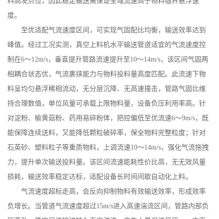
料高发点位，因此稳定输送需保证全域流速高于物料临界悬浮速
度。
至优适配气流速度区间，可实现气固配比均衡，输送效率达到
峰值。经过工况实测，真空上料机水平输送管道适宜的气流速度控
制在
6
～
12m/s
，垂直提升管路流速提升至
10
～
14m/s
，该区间气固两
相耦合状态优，气流裹挟能力与物料投料量高度匹配。此流速下物
料呈均匀悬浮稀相流动，无分层沉降、无高速撞击，管路气固比维
持合理数值，单位风量可承载上限物料量，设备负压利用率高。针
对淀粉、榆黄菇粉、药用易碎粉体，把控偏低至优流速
6
～
9m/s
，既
能保障连续送料，又能降低颗粒破碎率，保全物料完整粒度；针对
石英砂、塑料粒子等重质物料，上调流速
10
～
14m/s
，强化气流拖拽
力，提升单次输送投料量。该区间流速能耗性价比高，无无效风量
损耗，输送效率稳定达标，适配设备长时间间歇自动化上料。
气流速度超标走高，会反向抑制物料有效输送效率，形成效率
负增长。当管道气流速度超过
15m/s
进入高速湍流区间，管路内部负