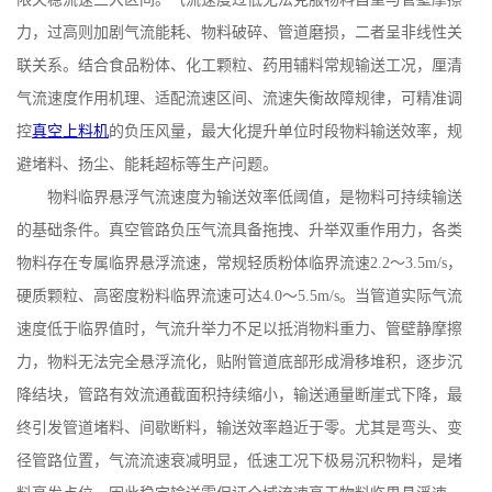
力，过高则加剧气流能耗、物料破碎、管道磨损，二者呈非线性关
联关系。结合食品粉体、化工颗粒、药用辅料常规输送工况，厘清
气流速度作用机理、适配流速区间、流速失衡故障规律，可精准调
控
真空上料机
的负压风量，最大化提升单位时段物料输送效率，规
避堵料、扬尘、能耗超标等生产问题。
物料临界悬浮气流速度为输送效率低阈值，是物料可持续输送
的基础条件。真空管路负压气流具备拖拽、升举双重作用力，各类
物料存在专属临界悬浮流速，常规轻质粉体临界流速
2.2
～
3.5m/s
，
硬质颗粒、高密度粉料临界流速可达
4.0
～
5.5m/s
。当管道实际气流
速度低于临界值时，气流升举力不足以抵消物料重力、管壁静摩擦
力，物料无法完全悬浮流化，贴附管道底部形成滑移堆积，逐步沉
降结块，管路有效流通截面积持续缩小，输送通量断崖式下降，最
终引发管道堵料、间歇断料，输送效率趋近于零。尤其是弯头、变
径管路位置，气流流速衰减明显，低速工况下极易沉积物料，是堵