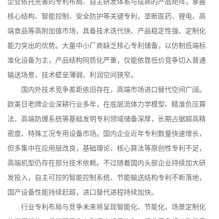
企业依托完善的专利布局、自主研发体系与成熟的产品矩阵，掌握
核心结构、智能控制、安全防护等关键专利，垄断医药、锂电、高
端食品等高附加值市场，具备技术迭代快、产品稳定性强、定制化
能力突出的优势。大量中小厂商缺乏核心专利储备，以仿制低端标
准化设备为主，产品结构同质化严重，仅能依靠低价竞争切入普通
输送场景，技术壁垒薄弱、利润空间狭窄。
国内外技术竞争差距依旧存在，高端市场进口替代空间广阔。
欧美日老牌企业深耕行业多年，在底层流体力学模型、精准负压算
法、高端防爆系统等基础发明专利领域储备深厚，长期占据超高精
密度、特殊工况专用设备市场。国内企业近年专利数量快速增长，
但多集中在应用层改良，基础理论、核心算法等原创性专利不足，
高端机型仍存在部分技术依赖。不过随着国内头部企业持续加大研
发投入，自主可控的智能控制系统、节能输送结构专利不断落地，
国产设备性能持续赶超，进口替代进程持续加快。
行业专利布局与竞争未来将呈现智能化、节能化、场景定制化