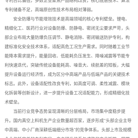
专利占比偏低，多数企业聚焦产品结构改良，核心底层技术、算法
专利储备不足，高端原创性技术布局相对薄弱。
安全防爆与节能增效技术是高端领域的核心专利壁垒。锂电、
精细化工、医药行业对设备防爆、防静电、密闭无尘要求严苛，头
部企业布局大量防爆负压调节、静电消除、密闭输送防护专利，构
建标准化安全技术体系，适配高危工况生产需求。同时随着工业节
能降本需求提升，能量回收、低能耗负压发生、降噪减震等节能专
利快速迭代，突破传统设备能耗高、噪音大、续航差的短板，大幅
提升设备运行经济性，成为区分中高端产品与低端产品的关键技术
标志。此外，设备适配性改良专利，如高度可调、柔性减震、模块
化拆装等创新设计，进一步提升设备工况适配能力，形成精细化技
术壁垒。
当前行业竞争态势呈现清晰的分层格局，市场集中度稳步提
升。国内真空上料机生产企业数量超百家，逐步形成
“头部企业主导
中高端、中小厂商深耕低端细分市场”的竞争体系。头部上市及规模