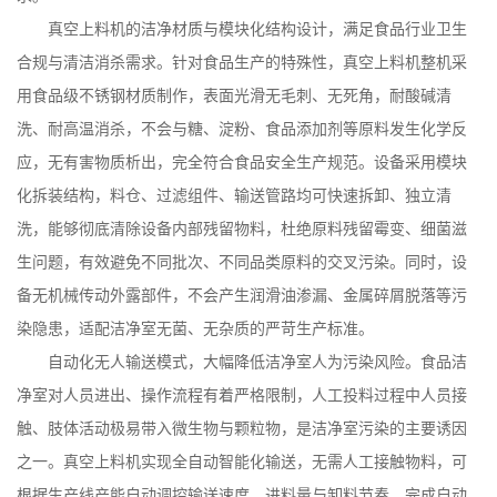
真空上料机的洁净材质与模块化结构设计，满足食品行业卫生
合规与清洁消杀需求。针对食品生产的特殊性，真空上料机整机采
用食品级不锈钢材质制作，表面光滑无毛刺、无死角，耐酸碱清
洗、耐高温消杀，不会与糖、淀粉、食品添加剂等原料发生化学反
应，无有害物质析出，完全符合食品安全生产规范。设备采用模块
化拆装结构，料仓、过滤组件、输送管路均可快速拆卸、独立清
洗，能够彻底清除设备内部残留物料，杜绝原料残留霉变、细菌滋
生问题，有效避免不同批次、不同品类原料的交叉污染。同时，设
备无机械传动外露部件，不会产生润滑油渗漏、金属碎屑脱落等污
染隐患，适配洁净室无菌、无杂质的严苛生产标准。
自动化无人输送模式，大幅降低洁净室人为污染风险。食品洁
净室对人员进出、操作流程有着严格限制，人工投料过程中人员接
触、肢体活动极易带入微生物与颗粒物，是洁净室污染的主要诱因
之一。真空上料机实现全自动智能化输送，无需人工接触物料，可
根据生产线产能自动调控输送速度、进料量与卸料节奏，完成自动