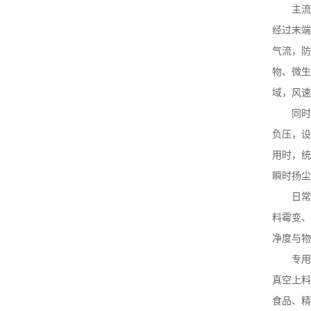
主流
经过末端
气流，防
物、微生
域，风速
同时
负压，设
用时，统
瞬时扬尘
日常
料霉变、
净度与物
专用
真空上料
食品、精