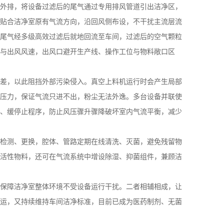
外排，将设备过滤后的尾气通过专用排风管道引出洁净区，
贴合洁净室原有气流方向，沿回风侧布设，不干扰主流层流
尾气经多级高效过滤后就地回流至车间，过滤后的空气颗粒
与出风风速，出风口避开生产线、操作工位与物料敞口区
差，以此阻挡外部污染侵入。真空上料机运行时会产生局部
压力，保证气流只进不出，粉尘无法外逸。多台设备并联使
、缓停止程序，防止风压骤升骤降破坏室内气流平衡，减少
检测、更换，腔体、管路定期在线清洗、灭菌，避免残留物
活性物料，还可在气流系统中增设除湿、抑菌组件，兼顾洁
保障洁净室整体环境不受设备运行干扰。二者相辅相成，让
运，又持续维持车间洁净标准，目前已成为医药制剂、无菌