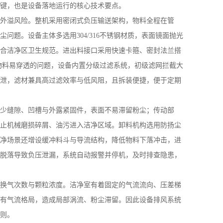
键，也是设备落地运行的核心技术要点。
外溢风险。整机采用密闭式负压输送架构，物料全程在管
尘问题。设备主体多选用
304/316
不锈钢材质，表面镜面抛光
合洁净区卫生规范。进出料接口采用快速卡箍、密封法兰搭
物料易穿透的问题，设备内置分级过滤系统，初级滤网拦截大
泄，滤材兼具高过滤效率与低风阻，且拆装便捷，便于定期
少缝隙、凹槽与外露紧固件，表面不易滞留粉尘；传动部
止机械磨损碎屑、油污进入洁净区域。卸料机构选用防扬尘
净场景还增设缓冲料斗与导流结构，降低物料下落冲击，进
脱落导致负压泄漏，系统自动报警并停机，及时排查隐患，
换气次数与颗粒浓度。洁净室有着固定的气流流向、压差梯
有气流格局，造成局部涡流、粉尘滞留。因此设备排风系统
则。