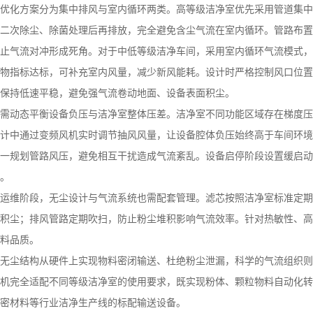
优化方案分为集中排风与室内循环两类。高等级洁净室优先采用管道集中
二次除尘、除菌处理后再排放，完全避免含尘气流在室内循环。管路布置
止气流对冲形成死角。对于中低等级洁净车间，采用室内循环气流模式，
物指标达标，可补充室内风量，减少新风能耗。设计时严格控制风口位置
保持低速平稳，避免强气流卷动地面、设备表面积尘。
需动态平衡设备负压与洁净室整体压差。洁净室不同功能区域存在梯度压
计中通过变频风机实时调节抽风风量，让设备腔体负压始终高于车间环境
一规划管路风压，避免相互干扰造成气流紊乱。设备启停阶段设置缓启动
。
运维阶段，无尘设计与气流系统也需配套管理。滤芯按照洁净室标准定期
积尘；排风管路定期吹扫，防止粉尘堆积影响气流效率。针对热敏性、高
料品质。
无尘结构从硬件上实现物料密闭输送、杜绝粉尘泄漏，科学的气流组织则
机完全适配不同等级洁净室的使用要求，既实现粉体、颗粒物料自动化转
密材料等行业洁净生产线的标配输送设备。