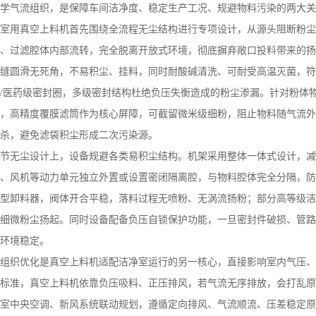
学气流组织，是保障车间洁净度、稳定生产工况、规避物料污染的两大关
室用真空上料机首先围绕全流程无尘结构进行专项设计，从源头阻断粉尘
、过滤腔体内部流转，完全脱离开放式环境，彻底摒弃敞口投料带来的扬
缝圆滑无死角，不易积尘、挂料，同时耐酸碱清洗、可耐受高温灭菌，符
/
医药级密封圈，多级密封结构杜绝负压失衡造成的粉尘渗漏。针对粉体
，高精度覆膜滤筒作为核心屏障，可截留微米级细粉，阻止物料随气流外
杀，避免滤袋积尘形成二次污染源。
节无尘设计上，设备规避各类易积尘结构。机架采用整体一体式设计，减
、风机等动力单元独立外置或设置密闭隔离腔，与物料腔体完全分隔，防
型卸料器，阀体开合平稳，落料过程无喷粉、无涡流扬粉；部分高等级洁
细微粉尘扬起。同时设备配备负压自锁保护功能，一旦密封件破损、管路
环境稳定。
组织优化是真空上料机适配洁净室运行的另一核心，直接影响室内气压、
标准，真空上料机依靠负压吸料、正压排风，若气流无序排放，会打乱原
室中央空调、新风系统联动规划，遵循定向排风、气流顺流、压差稳定原