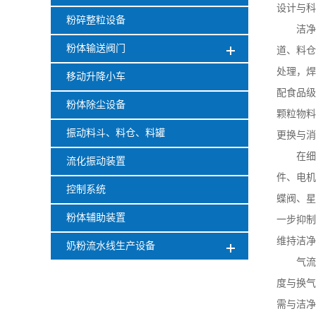
设计与科
粉碎整粒设备
洁净
粉体输送阀门
道、料仓
处理，焊
移动升降小车
配食品级
粉体除尘设备
颗粒物料
振动料斗、料仓、料罐
更换与消
在细
流化振动装置
件、电机
控制系统
蝶阀、星
粉体辅助装置
一步抑制
维持洁净
奶粉流水线生产设备
气流
度与换气
需与洁净