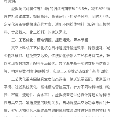
制漏洞。
虚拟调试可将传统
2
–
4
周的调试周期缩短至
3-5
天，减少
80%
物
理样机调试成本，规避高压、高速运行下的安全风险，同时为非标
定制化设备提供快速迭代方案，适配不同粉体物料（如锂电正极材
料、食品粉末、化工粉料）的输送需求。
三、工艺优化：精准调控、提质增效、降本节能
真空上料机工艺优化核心目标是提升输送效率、降低能耗、减
少物料破损、避免交叉污染，传统优化依赖人工经验与试错法，难
以实现参数精准匹配与全局最优。数字孪生基于实时数据与仿真计
算，构建参数
-
性能关联模型，实现工艺参数动态优化与智能调控。
工艺优化重点围绕真空度动态调控、输送流量匹配、管道压力
平衡、过滤系统优化、能耗精准管控展开。针对不同物料特性（粒
径、密度、流动性、含水率），虚拟模型通过仿真计算建立物料特
性与真空度、输送流量的映射关系，自动调整真空源功率与阀门开
度，避免因物料含水率过高导致的堵料或流动性过好造成的物料飞