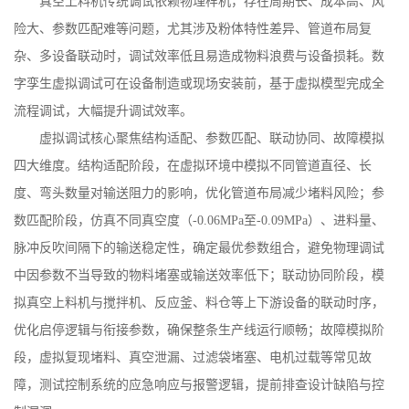
真空上料机传统调试依赖物理样机，存在周期长、成本高、风
险大、参数匹配难等问题，尤其涉及粉体特性差异、管道布局复
杂、多设备联动时，调试效率低且易造成物料浪费与设备损耗。数
字孪生虚拟调试可在设备制造或现场安装前，基于虚拟模型完成全
流程调试，大幅提升调试效率。
虚拟调试核心聚焦结构适配、参数匹配、联动协同、故障模拟
四大维度。结构适配阶段，在虚拟环境中模拟不同管道直径、长
度、弯头数量对输送阻力的影响，优化管道布局减少堵料风险；参
数匹配阶段，仿真不同真空度（
-0.06MPa
至
-0.09MPa
）、进料量、
脉冲反吹间隔下的输送稳定性，确定最优参数组合，避免物理调试
中因参数不当导致的物料堵塞或输送效率低下；联动协同阶段，模
拟真空上料机与搅拌机、反应釜、料仓等上下游设备的联动时序，
优化启停逻辑与衔接参数，确保整条生产线运行顺畅；故障模拟阶
段，虚拟复现堵料、真空泄漏、过滤袋堵塞、电机过载等常见故
障，测试控制系统的应急响应与报警逻辑，提前排查设计缺陷与控