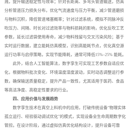
溅，提升输送稳定性与效率；针对长距离、多弯头管道输送，仿真
分析管道压力损失分布，优化气流速度与压力平衡，减少管道磨损
与物料沉积，降低管道堵塞概率；针对过滤系统，模拟不同脉冲反
吹压力、间隔、时长对过滤效率与物料损耗的影响，优化反吹工艺
参数，延长过滤袋使用寿命，减少物料残留与交叉污染风险；基于
实时运行数据，建立能耗仿真模型，识别高能耗节点，优化真空源
运行功率与启停策略，实现节能降耗，通常可降低
15%
–
25%
能耗。
此外，结合人工智能算法，数字孪生可实现工艺参数自适应优
化，根据物料批次变化、环境温度湿度波动，实时动态调整运行参
数，确保输送质量稳定，提升产品一致性，尤其适用于医药、食品
等高洁净度、高稳定性要求的行业。
四、应用价值与发展趋势
数字孪生技术在真空上料机中的应用，打破传统设备
“物理实体
孤立运行、经验驱动调试优化”的模式，实现设备全生命周期数字化
管控。在设计阶段，通过虚拟仿真优化结构设计，提升设备可靠