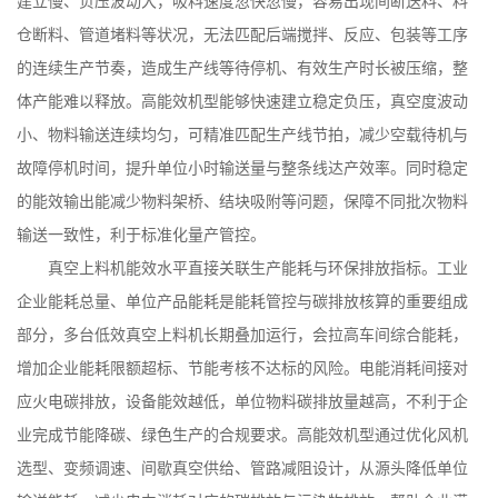
建立慢、负压波动大，吸料速度忽快忽慢，容易出现间断送料、料
仓断料、管道堵料等状况，无法匹配后端搅拌、反应、包装等工序
的连续生产节奏，造成生产线等待停机、有效生产时长被压缩，整
体产能难以释放。高能效机型能够快速建立稳定负压，真空度波动
小、物料输送连续均匀，可精准匹配生产线节拍，减少空载待机与
故障停机时间，提升单位小时输送量与整条线达产效率。同时稳定
的能效输出能减少物料架桥、结块吸附等问题，保障不同批次物料
输送一致性，利于标准化量产管控。
真空上料机能效水平直接关联生产能耗与环保排放指标。工业
企业能耗总量、单位产品能耗是能耗管控与碳排放核算的重要组成
部分，多台低效真空上料机长期叠加运行，会拉高车间综合能耗，
增加企业能耗限额超标、节能考核不达标的风险。电能消耗间接对
应火电碳排放，设备能效越低，单位物料碳排放量越高，不利于企
业完成节能降碳、绿色生产的合规要求。高能效机型通过优化风机
选型、变频调速、间歇真空供给、管路减阻设计，从源头降低单位