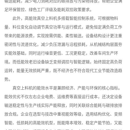
输送能耗，减少电力消耗对应的碳排放与污染物排放，帮助企业满
足环保管控、绿色工厂评级及能耗双控政策要求。
此外，高能效真空上料机多搭载智能控制系统，可根据物料
量、料位变化自动调节真空功率与运行模式，避免恒定满负荷工作
带来的能源浪费，实现按需供能、柔性输送。设备结构设计更注重
密闭性与流道优化，减少负压泄漏与沿程损耗，从机械结构层面夯
实能效基础，同时运行噪音更低、工况更稳定，改善车间生产环
境。而低能效老旧设备缺乏变频调控与智能逻辑，始终固定高负荷
运转，能量无效损耗严重，既不经济也不符合现代工业节能改造趋
势。
真空上料机的能效水平是兼顾经济、产能与环保的核心指标。
能效优劣不仅左右企业电费、运维费等直接运行成本，还决定设备
输送稳定性与生产线实际产能释放，同时关联综合能耗与碳排放排
放合规。企业在选型与技改中重视能效等级，选用结构优化、变频
智能、低损耗的高能效机型，既能降本增效、稳定产能节拍，又能