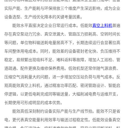
实际产能、生产能耗与环保排放三个维度产生深远影响，成为企业
设备选型、生产线优化降本的关键考量因素。
能效水平直接决定企业日常运行成本。低能效
真空上料机
普遍
存在真空泵动力冗余、真空泄漏大、管路压力损耗高、空转时间长
等问题，单位物料输送耗电量居高不下，长期连续运行会显著拉高
车间整体用电成本。同时，能效差的设备密封老化快、负压维持不
稳定，易频繁出现吸料不足、堵料返料等故障，增加人工巡检、管
道疏通、配件更换及维修保养费用。低效机型还常伴随气源浪费、
压缩空气消耗量大的问题，进一步增加空压站负荷与用气成本。反
观高能效真空上料机，通过精准功率匹配、密闭管路设计、智能启
停逻辑，以更低电耗完成同等输送量，大幅削减电费与运维开支，
长期使用可形成明显的成本优势。
能效高低深刻制约设备实际产能与生产线节拍。能效不只是省
电，更代表真空能量利用效率与输送过程稳定性。低能效设备真空