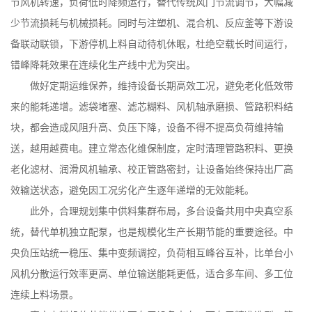
节风机转速，负荷低时降频运行，替代传统风门节流调节，大幅减
少节流损耗与机械损耗。同时与注塑机、混合机、反应釜等下游设
备联动联锁，下游停机上料自动待机休眠，杜绝空载长时间运行，
错峰降耗效果在连续化生产线中尤为突出。
做好定期运维保养，维持设备长期高效工况，避免老化低效带
来的能耗递增。滤袋堵塞、滤芯糊料、风机轴承磨损、管路积料结
块，都会造成风阻升高、负压下降，设备不得不提高负荷维持输
送，越用越费电。建立常态化维保制度，定时清理管路积料、更换
老化滤材、润滑风机轴承、校正管路密封，让设备始终保持出厂高
效输送状态，避免因工况劣化产生逐年递增的无效能耗。
此外，合理规划集中供料集群布局，多台设备共用中央真空系
统，替代单机独立配泵，也是规模化生产长期节能的重要途径。中
央负压站统一稳压、集中变频调控，负荷相互峰谷互补，比单台小
风机分散运行效率更高、单位输送能耗更低，适合多车间、多工位
连续上料场景。