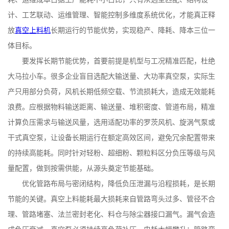
计、工艺联动、运维管理、智能控制多维度系统优化，才能真正释
放
真空上料机
长期运行的节能优势，实现稳产、降耗、降本三位一
体目标。
要发挥长期节能优势，首要前提是机型与工况精准匹配，杜绝
大马拉小车。很多企业盲目选配大输送量、大功率真空泵，实际生
产只用部分负荷，风机长期低频空载、节流损耗大，造成无效能耗
浪费。应根据物料输送距离、输送量、堆积密度、管道布局，精准
计算负压需求与输送风量，选用适配功率的罗茨风机、旋涡气泵或
干式真空泵，让设备长期运行在额定高效区间，避免冗余配置带来
的持续高能耗。同时针对轻粉、超细粉、颗粒料区分负压等级与风
量配置，做到按需供能，从源头奠定节能基础。
优化管路布局与密闭结构，降低负压泄漏与沿程损耗，是长期
节能的关键。真空上料能耗最大损耗来自管路弯头过多、管径不合
理、管路堵塞、法兰密封老化、料仓与除尘器接口漏气。漏气会造