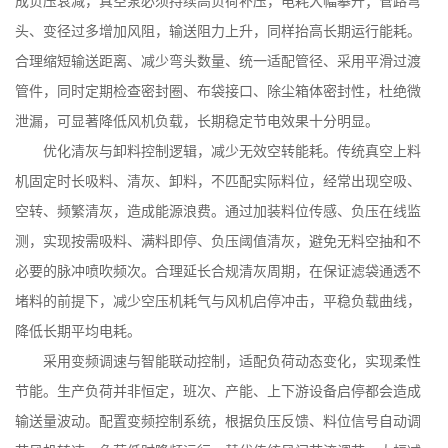
成负压衰减，真空泵必须持续高负荷补压，电耗大幅攀升；管路弯
头、变径过多增加风阻，输送阻力上升，同样抬高长期运行能耗。
合理缩短输送距离、减少弯头数量、统一适配管径、采用平滑过渡
管件，同时定期检查密封圈、布袋接口、除尘箱体密封性，杜绝微
泄漏，可显著降低风机负载，长期稳定节电效果十分明显。
优化清灰与卸料控制逻辑，减少无效空转能耗。传统真空上料
机固定时长吸料、清灰、卸料，不匹配实际料位，经常出现空吸、
空转、频繁清灰，造成能源浪费。通过加装料位传感、负压在线监
测，实现按需吸料、满料即停、负压阈值清灰，避免无料空抽和不
必要的脉冲喷吹频次。合理延长合规清灰周期，在保证滤袋通透不
堵料的前提下，减少空压机耗气与风机启停冲击，平稳负载曲线，
降低长期平均电耗。
采用变频调速与智能联动控制，适配负荷动态变化，实现柔性
节能。生产负荷并非恒定，班次、产能、上下游设备启停都会造成
输送量波动。配置变频控制系统，根据负压反馈、料位信号自动调