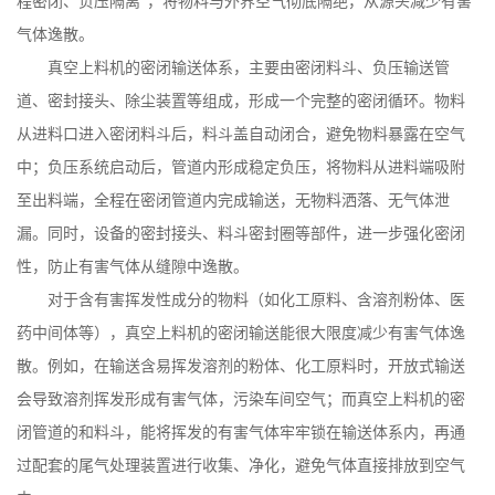
程密闭、负压隔离”，将物料与外界空气彻底隔绝，从源头减少有害
气体逸散。
真空上料机的密闭输送体系，主要由密闭料斗、负压输送管
道、密封接头、除尘装置等组成，形成一个完整的密闭循环。物料
从进料口进入密闭料斗后，料斗盖自动闭合，避免物料暴露在空气
中；负压系统启动后，管道内形成稳定负压，将物料从进料端吸附
至出料端，全程在密闭管道内完成输送，无物料洒落、无气体泄
漏。同时，设备的密封接头、料斗密封圈等部件，进一步强化密闭
性，防止有害气体从缝隙中逸散。
对于含有害挥发性成分的物料（如化工原料、含溶剂粉体、医
药中间体等），真空上料机的密闭输送能很大限度减少有害气体逸
散。例如，在输送含易挥发溶剂的粉体、化工原料时，开放式输送
会导致溶剂挥发形成有害气体，污染车间空气；而真空上料机的密
闭管道的和料斗，能将挥发的有害气体牢牢锁在输送体系内，再通
过配套的尾气处理装置进行收集、净化，避免气体直接排放到空气