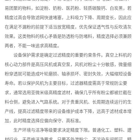
易团聚的物料，如淀粉、奶粉、医药粉、轻质碳酸钙、白炭黑，若
精度过高会导致滤网快速堵塞，上料吸力下降、周期变长，因此应
在满足不漏粉的前提下适当放宽精度，优先保证透气性与反吹清灰
效果。这类物料的核心矛盾是防透粉与防堵料，精度选择必须兼顾
两者，不能一味追求高精度。
设备保护需求是确定过滤精度的重要约束条件。真空上料机的
核心动力部件是高压风机或真空泵，风机对粉尘十分敏感，微量细
粉穿透就可能造成叶轮磨损、轴承损坏、密封失效，大幅缩短设备
寿命。若以保护风机为主要目标，过滤器精度需高于常规防尘要
求，通常选用亚微米级高精度滤材，确保几乎所有粉尘都被拦截在
料仓侧，避免进入气路系统。对于贵重风机、长周期连续运行的生
产线，提高过滤精度带来的设备维护成本下降，远高于滤材成本增
加，此时精度选择应偏向保守、高标准。
生产环境与洁净等级要求决定精度下限。普通化工、塑料、建
材行业，无严格洁净要求，只要不外泄粉尘、不污染车间即可，精