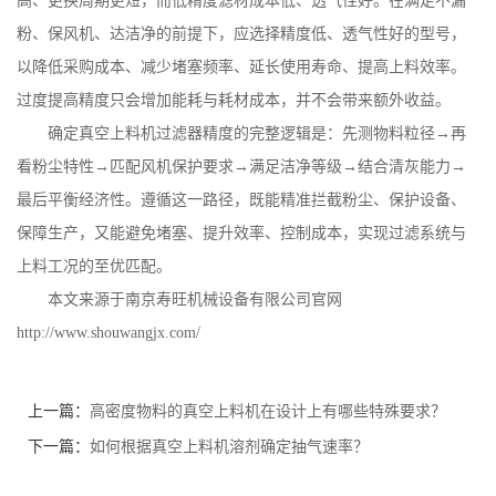
高、更换周期更短，而低精度滤材成本低、透气性好。在满足不漏
粉、保风机、达洁净的前提下，应选择精度低、透气性好的型号，
以降低采购成本、减少堵塞频率、延长使用寿命、提高上料效率。
过度提高精度只会增加能耗与耗材成本，并不会带来额外收益。
确定真空上料机过滤器精度的完整逻辑是：先测物料粒径
→再
看粉尘特性→匹配风机保护要求→满足洁净等级→结合清灰能力→
最后平衡经济性。遵循这一路径，既能精准拦截粉尘、保护设备、
保障生产，又能避免堵塞、提升效率、控制成本，实现过滤系统与
上料工况的至优匹配。
本文来源于南京寿旺机械设备有限公司官网
http://www.shouwangjx.com/
上一篇：
高密度物料的真空上料机在设计上有哪些特殊要求？
下一篇：
如何根据真空上料机溶剂确定抽气速率？