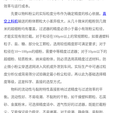
效率与运行成本。
先要以物料粉尘的实际粒度分布作为确定精度的核心依据。
真
空上料机
输送的粉体颗粒大小差异极大，从几十微米的粗粉到几微
米的超细粉均有覆盖，过滤器的精度必须小于最小有效粉尘粒径，
才能实现有效拦截。对于粒径在
100
μ
m
以上的常规颗粒，如普通塑料
粒子、盐、糖、部分化工颗粒，选用较低精度即可满足要求；对于
粒径在
10
～
100
μ
m
的细粉，需要中等精度过滤器；对于
10
μ
m
以下的
超细粉、轻质粉末、纳米级粉体，则必须选用高精度过滤材料，防
止微小粉尘穿透滤网进入风机或外泄到车间。实际生产中可通过粒
度分析仪或简易筛分试验确定最小粉尘粒径，再以此为基础选择精
度等级，这是科学、直接的选型方式。
物料的流动性与黏附特性直接影响过滤精度与过滤效率的平
衡。流动性好、不易吸潮、不黏附的干粉，如干燥塑料颗粒、石英
砂、金属粉末，可选择精度适中、透气性好的过滤器，既能拦截粉
尘，又能保证吸力稳定、不易堵塞。对于吸潮、静电强、易黏附、