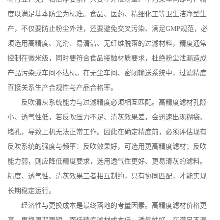
度以满足基本防尘为标准。食品、医药、精细化工等卫生洁净型生
产，不仅要防止粉尘外泄，还要避免交叉污染、满足
GMP
规范，必
须选用高精度、光滑、易清洁、无纤维脱落的过滤材料，精度通常
控制在微米级，同时要符合食品接触材质要求，杜绝粉尘泄漏造成
产品污染或车间不达标。在无尘车间、密闭输送系统中，过滤精度
直接关系生产合规性与产品合格率。
反吹清灰系统能力与过滤精度必须相互匹配。高精度滤材孔隙
小、透气性低，若反吹压力不足、清灰效果差，会迅速出现糊袋、
堵孔，导致上机无法正常工作。因此在确定精度前，必须评估现有
反吹系统的强度与频率：反吹效果好，可选用更高精度滤材；反吹
能力弱，则应降低精度要求，选用透气性更好、更易清灰的滤料。
精度、透气性、清灰效果三者相互制约，只有协同匹配，才能实现
长期稳定运行。
经济性与更换成本是最终落地的考量因素。高精度滤材价格更