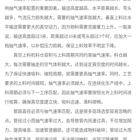
响抽气速率配置的重要因素。输送高度越高、水平距离越长、弯头
越多，气流压力损失越大，需要的抽气速率就越大。垂直上料比水
平输送需要更大的真空动力，因为物料需要克服重力上升。一般来
说，输送高度超过
3
米、距离超过
10
米或弯头超过
3
个时，应加大一
档抽气速率，以补偿压力损耗，保证上料效率不明显下降。
真空上料机料仓容积与上料周期共同约束抽气速率。料仓越
大，每次需要抽走的空气体积越大，达到设定真空度的时间越长，
为了保证快速吸料、缩短周期，就需要更高抽气速率。同时，工艺
要求的上料时间越短，抽气速率必须越大。在连续化生产线中，上
料周期必须与下一工序匹配，因此抽气速率要按短允许上料时间进
行核算，确保真空度建立快、吸料迅速、落料顺畅。
管路直径必须与抽气速率匹配，这是很多现场选型容易忽略的
点。管径过小而抽气速率过大，会导致管内风速过高，不仅增加阻
力、提高噪音、加速管道磨损，还可能造成物料破碎；管径过大而
抽气速率不足，则风速过低，无法带动物料，出现沉降堵管。因