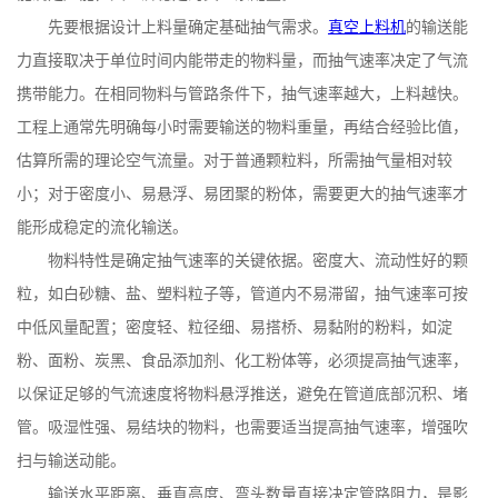
先要根据设计上料量确定基础抽气需求。
真空上料机
的输送能
力直接取决于单位时间内能带走的物料量，而抽气速率决定了气流
携带能力。在相同物料与管路条件下，抽气速率越大，上料越快。
工程上通常先明确每小时需要输送的物料重量，再结合经验比值，
估算所需的理论空气流量。对于普通颗粒料，所需抽气量相对较
小；对于密度小、易悬浮、易团聚的粉体，需要更大的抽气速率才
能形成稳定的流化输送。
物料特性是确定抽气速率的关键依据。密度大、流动性好的颗
粒，如白砂糖、盐、塑料粒子等，管道内不易滞留，抽气速率可按
中低风量配置；密度轻、粒径细、易搭桥、易黏附的粉料，如淀
粉、面粉、炭黑、食品添加剂、化工粉体等，必须提高抽气速率，
以保证足够的气流速度将物料悬浮推送，避免在管道底部沉积、堵
管。吸湿性强、易结块的物料，也需要适当提高抽气速率，增强吹
扫与输送动能。
输送水平距离、垂直高度、弯头数量直接决定管路阻力，是影