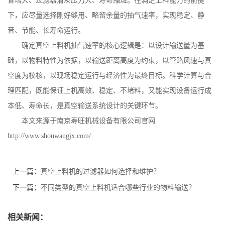
音增大、过滤器清灰压力大、寿命缩短。在满足上料能力的前提
下，应尽量选择刚好够用、略留余量的抽气速率，实现稳定、静
音、节能、长寿命运行。
确定真空上料机抽气速率的核心逻辑是：以设计输送量为基
础，以物料特性为依据，以输送距离高度为约束，以管路风速与真
空度为校核，以现场稳定运行与经济性为最终目标。科学计算与合
理匹配，既能保证上机高效、稳定、不堵料，又能实现设备运行成
本低、寿命长，是真空输送系统设计的关键环节。
本文来源于南京寿旺机械设备有限公司官网
http://www.shouwangjx.com/
上一篇：
真空上料机的过滤器如何选择和维护？
下一篇：
不同类型的真空上料机适合哪些行业的物料输送？
相关新闻：