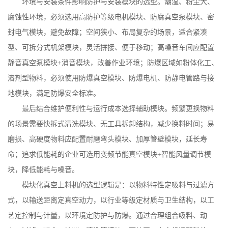
环境与安装条件影响防护与安装模块的选型。潮湿、粉尘大、
腐蚀性环境，必须选用高防护等级电机模块、防腐真空泵模块、密
封电气模块，避免故障；空间狭小、布局复杂的场景，适合紧凑
型、可拆分式机架模块，灵活拼接、便于移动；高噪音车间应配置
静音真空泵模块
+
消音模块，改善作业环境；防爆区域如粉体化工、
溶剂型物料，必须使用防爆真空模块、防爆电机、防静电管路与接
地模块，满足防爆安全标准。
最后结合维护便利性与运行成本选择辅助模块。频繁更换物料
的场景需要快拆式清洗模块、无工具拆卸结构，减少换料时间；易
磨损、高硬度物料应配置耐磨弯头模块、加厚管壁模块，延长寿
命；追求低能耗的企业可选用变频节能真空模块
+
智能风量调节模
块，降低能耗与噪音。
模块化真空上料机的选型逻辑是：以物料特性定吸料与过滤方
式，以输送距离定真空动力，以行业等级定材质与卫生结构，以工
艺定控制与计量，以环境定防护与防爆。通过合理组合吸料、动