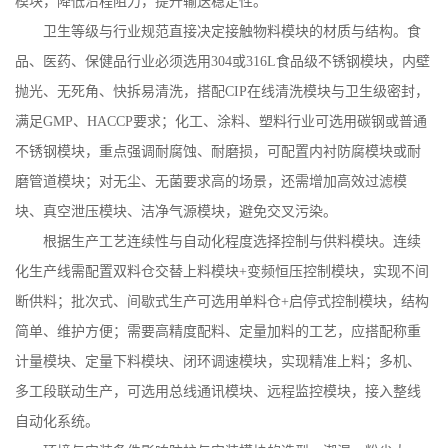
模块，降低沿程阻力，提升输送稳定性。
卫生等级与行业规范直接决定接触物料模块的材质与结构。食
品、医药、保健品行业必须选用
304
或
316L
食品级不锈钢模块，内壁
抛光、无死角、快拆易清洗，搭配
CIP
在线清洗模块与卫生级密封，
满足
GMP
、
HACCP
要求；化工、涂料、塑料行业可选用碳钢或普通
不锈钢模块，重点强调耐腐蚀、耐磨损，可配置内衬防腐模块或耐
磨管道模块；对无尘、无菌要求高的场景，还需增加高效过滤模
块、真空泄压模块、洁净气源模块，避免交叉污染。
根据生产工艺连续性与自动化程度选择控制与供料模块。连续
化生产线需配置双料仓交替上料模块
+
变频恒压控制模块，实现不间
断供料；批次式、间歇式生产可选用单料仓
+
启停式控制模块，结构
简单、维护方便；需要高精度配料、定量加料的工艺，应搭配称重
计量模块、定量下料模块、闭环调速模块，实现精准上料；多机、
多工段联动生产，可选用总线通讯模块、远程监控模块，接入整线
自动化系统。