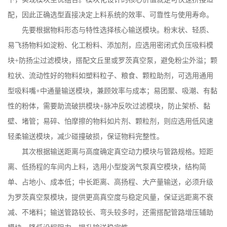
配，因此正确选型直接决定上料系统的效率、可靠性与使用寿命。
先要根据物料形态与特性选择核心输送模块。粉末状、轻质、
易飞扬物料如淀粉、化工粉料、添加剂，应选用密闭式负压吸料模
块
+
防扬尘过滤模块，搭配文丘里或罗茨真空泵，避免粉尘外溢；颗
粒状、流动性好的物料如塑料粒子、粮食、颗粒助剂，可选用通用
型吸料嘴
+
中通量输送模块，兼顾效率与成本；易团聚、吸潮、有黏
性的粉体，需要助流破拱模块
+
脉冲反吹过滤模块，防止架桥、黏
壁、堵管；易碎、怕摩擦的物料如片剂、颗粒剂，则应选用低风速
轻柔输送模块，减少碰撞破损，保证物料完整性。
其次根据输送距离与高度确定真空动力模块与管路规格。短距
离、低扬程的车间内上料，选用小型旋涡气泵真空模块，结构简
单、占地小、成本低；中长距离、高扬程、大产量输送，必须升级
为罗茨真空泵模块，提供更高真空度与稳定风量，保证远距离不衰
减、不堵料；输送管路较长、弯头较多时，还需搭配管路增压辅助