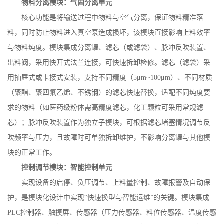
物料分离模块：气固分离单元
核心功能是将输送过程中物料与空气分离，保证物料精准落
料，同时防止物料进入真空泵造成损坏，该模块直接影响上料效率
与物料纯度。模块集成分离罐、滤芯（或滤袋）、脉冲反吹装置、
出料阀，采用快开式法兰连接，可快速拆卸检修。滤芯（滤袋）采
用抽屉式或卡接式安装，支持不同精度（
5
μ
m~100
μ
m
）、不同材质
（聚酯、聚四氟乙烯、不锈钢）的滤芯快速替换，适配不同纯度要
求的物料（如医药级粉体需高精度滤芯，化工颗粒可采用常规滤
芯）；脉冲反吹装置作为独立子模块，可根据滤芯堵塞情况调节反
吹频率与压力，且故障时可单独拆卸维护，不影响分离罐与其他模
块的正常工作。
控制调节模块：智能控制单元
实现设备的启停、负压调节、上料量控制、故障报警及自动保
护，是模块化设计中实现
“快速换型与智能运维”的关键。模块集成
PLC
控制器、触摸屏、传感器（压力传感器、料位传感器、温度传感