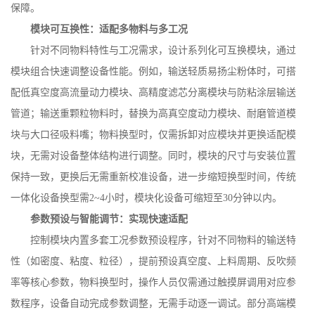
保障。
模块可互换性：适配多物料与多工况
针对不同物料特性与工况需求，设计系列化可互换模块，通过
模块组合快速调整设备性能。例如，输送轻质易扬尘粉体时，可搭
配低真空度高流量动力模块、高精度滤芯分离模块与防粘涂层输送
管道；输送重颗粒物料时，替换为高真空度动力模块、耐磨管道模
块与大口径吸料嘴；物料换型时，仅需拆卸对应模块并更换适配模
块，无需对设备整体结构进行调整。同时，模块的尺寸与安装位置
保持一致，更换后无需重新校准设备，进一步缩短换型时间，传统
一体化设备换型需
2~4
小时，模块化设备可缩短至
30
分钟以内。
参数预设与智能调节：实现快速适配
控制模块内置多套工况参数预设程序，针对不同物料的输送特
性（如密度、粘度、粒径），提前预设真空度、上料周期、反吹频
率等核心参数，物料换型时，操作人员仅需通过触摸屏调用对应参
数程序，设备自动完成参数调整，无需手动逐一调试。部分高端模