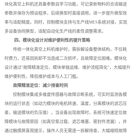
块化真空上料机还具备参数自学习功能，可记录新物料的合适输送
参数并保存为预设程序，后续换型时直接调用，进一步提升换型效
率与适配精度。同时，控制模块支持与生产线
MES
系统对接，实现
多设备协同换型，适配自动化生产线的柔性调整需求。
四、模块化设计对维护便利性的提升策略
传统一体化真空上料机维护时，需拆解设备整体结构，不仅耗
时费力，还易因拆卸不当造成二次损坏，且故障定位困难。模块化
设计通过
“故障精准定位、模块单独运维、维护流程简化”，大幅提升
维护便利性，降低维护成本与人工门槛。
故障精准定位：减少排查时间
控制模块集成多维度传感器与故障诊断系统，可实时监测各模
块的运行状态（如动力模块的电机转速、温度，分离模块的滤芯压
差，输送模块的负压值），当设备出现故障时，系统可快速定位故
障模块与故障原因（如真空泵过载、滤芯堵塞、密封件泄漏），并
通过触摸屏直观提示，操作人员无需逐一拆解排查，大幅缩短故障