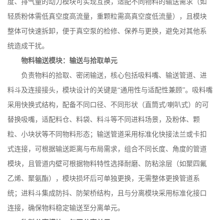
度、排气量的动力模块可实现互换，适配不同物料的输送需求（如
轻质粉体需低真空度高流量，重颗粒需高真空度低流量），且模块
整体可快速拆卸，便于真空泵的检修、保养与更换，避免对其他系
统造成干扰。
物料输送模块：输送与拾取单元
负责物料的拾取、密闭输送，核心包括吸料嘴、输送管道、进
料斗及连接接头，模块设计的关键是
“通用性与适配性兼顾”。吸料嘴
采用快换式结构，配备不同口径、不同形状（直筒式
/
喇叭式）的可
替换吸嘴，适配料仓、料袋、料斗等不同进料场景，及粉体、颗
粒、小块状等不同物料形态；输送管道采用标准化快接法兰或卡扣
式连接，可根据输送距离与布局需求，组合不同长度、角度的管道
模块，且管道内壁可根据物料特性选择耐磨、防粘涂层（如聚四氟
乙烯、聚氨酯），模块损坏后可单独更换，无需整体更换管道系
统；进料斗集成防抖、防架桥结构，且与分离模块采用标准化接口
连接，确保物料稳定输送至分离单元。