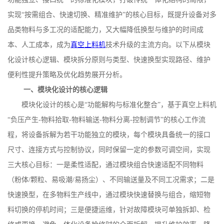
实现
“按需组合、快速切换、精准维护”的核心目标，既提升设备对多
品类物料与多工况的适配能力，又大幅降低换型与维护的时间成
本、人工成本，成为
真空上料机
技术升级的主流方向。以下从模块
化设计核心逻辑、模块拆分原则与类型、快速换型实现路径、维护
便利性提升策略及优化趋势展开分析。
一、模块化设计的核心逻辑
模块化设计的核心是
“功能解构与标准化整合”，基于真空上料机
“负压产生
-
物料拾取
-
物料输送
-
物料分离
-
控制调节”的核心工作流
程，将设备拆解为若干功能独立的模块，每个模块具备统一的接口
尺寸、连接方式与控制协议，同时保留一定的参数可调空间，实现
三大核心目标：一是柔性适配，通过模块组合快速适配不同物料
（粉体
/
颗粒、易吸潮
/
易扬尘）、不同输送量及不同工况需求；二是
快速换型，在多物料生产线中，通过模块快速替换与组合，缩短物
料切换的停机时间；三是便捷运维，针对故障模块可单独拆卸、检