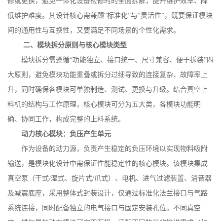
修或更换，避免一体化设备检修时的全面拆解，提升维护效率、降
低维护难度。其设计核心需兼顾“标准化”与“灵活性”，既要保证模块
间的通用性与互换性，又要满足不同场景的个性化需求。
二、模块拆分原则与核心模块类型
模块拆分需遵循
“功能独立、接口统一、尺寸兼容、便于拆装”四
大原则，避免模块功能重叠或拆分过细导致的连接复杂、故障率上
升，同时确保各模块可单独制造、测试、更换与升级。结合真空上
料机的结构与工作原理，核心模块可分为五大类，各模块功能明
确、协同工作，构成完整的上料系统。
动力核心模块：负压产生单元
作为设备的动力源，负责产生稳定的负压环境以实现物料吸附
输送，是模块化设计中需保证性能稳定性的核心模块。该模块集成
真空泵（干式
/
湿式、旋片式
/
爪式）、电机、进气过滤装置、消音器
及减震底座，采用整体式封装设计，仅通过标准化法兰接口与气路
系统连接，同时配备独立的电气接口与固定安装孔位。不同真空