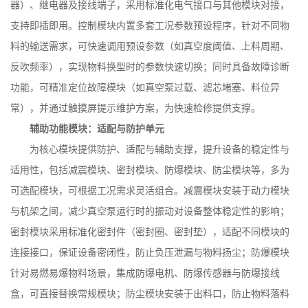
器）、继电器及接线端子，采用标准化电气接口与其他模块对接，
支持即插即用。控制模块内置多套工况参数预设程序，针对不同物
料的输送需求，可快速调用预设参数（如真空度阈值、上料周期、
反吹频率），实现物料换型时的参数快速切换；同时具备故障诊断
功能，可精准定位故障模块（如真空泵过载、滤芯堵塞、料位异
常），并通过触摸屏提示维护方案，为快速检修提供支撑。
辅助功能模块：适配与防护单元
为核心模块提供防护、适配与辅助支撑，提升设备的稳定性与
适用性，包括减震模块、密封模块、防爆模块、防尘模块等，多为
可选配模块，可根据工况需求灵活组合。减震模块安装于动力模块
与机架之间，减少真空泵运行时的振动对设备整体稳定性的影响；
密封模块采用标准化密封件（密封圈、密封垫），适配不同模块的
连接接口，保证设备密闭性，防止负压泄漏与物料扬尘；防爆模块
针对易燃易爆物料场景，集成防爆电机、防爆传感器与防爆接线
盒，可直接替换常规模块；防尘模块安装于出料口，防止物料落料