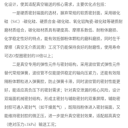
化设计，使其适配真空输送的核心需求，主要优化点包括：
一是硬质密封端面的选材，摒弃常规的软质密封面，采用碳化
硅（
SiC
）
-
碳化硅、硬质合金
-
碳化硅、氧化铝陶瓷
-
碳化硅等硬质耐
磨材质组合，碳化硅材质具有硬度高、摩擦系数低、耐粉体磨损、
化学稳定性好的特点，能有效抵御粉体颗粒的磨料磨损，同时在干
摩擦（真空无介质润滑）工况下仍能保持良好的耐磨性，使用寿命
可达
O
型圈密封的
10
倍以上；
二是真空专用的弹性元件与密封结构，采用波纹管式弹性元件
替代常规弹簧，波纹管不仅能提供稳定的轴向压紧力，还能有效阻
隔粉体颗粒进入弹簧腔，防止弹簧卡滞，同时波纹管的密封性能更
好，能适应高负压下的密封需求；针对真空泄漏的核心风险，设计
双端面机械密封结构，形成主密封与辅助密封的双重屏障，辅助密
封腔可通入密封气（如干燥氮气），既阻挡粉体进入密封端面，又
能维持密封腔的微正压，进一步提升真空密封效果，适配超高真空
（绝对压力
≤
1kPa
）输送工况；