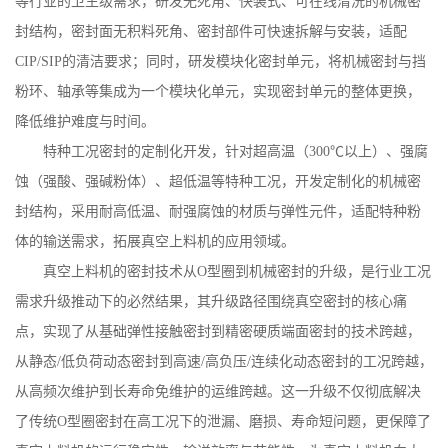
等行业的卫生级需求，研发无死角、快装式、可在线清洗的机械密
封结构，密封面无积料死角、密封部件可快速拆解与安装，适配
CIP/SIP
的清洁要求；同时，研发模块化密封单元，将机械密封与挡
粉环、轴承等集成为一个模块化单元，实现密封单元的整体更换，
降低维护难度与时间。
特种工况密封的定制化开发，针对超高温（
300
℃以上）、强腐
蚀（强酸、强碱粉体）、超低温等特种工况，开发定制化的机械密
封结构，采用耐高低温、耐强腐蚀的材质与弹性元件，适配特种粉
体的输送需求，拓展真空上料机的应用领域。
真空上料机的密封技术从
O
型圈到机械密封的升级，是行业工况
需求升级推动下的必然结果，其升级路径围绕真空密封的核心痛
点，实现了从基础弹性接触密封到精密硬质端面密封的技术跨越，
从静态
/
低负荷动态密封到高速
/
高负压
/
连续化动态密封的工况跨越，
从高频次维护到长寿命免维护的运维跨越。这一升级不仅彻底解决
了传统
O
型圈密封在高工况下的泄漏、磨损、寿命短问题，更保障了