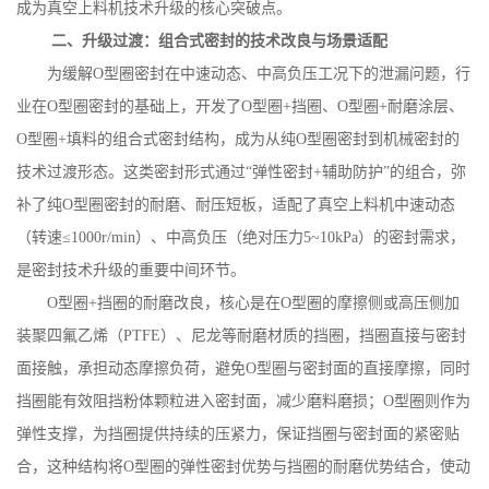
成为真空上料机技术升级的核心突破点。
二、升级过渡：组合式密封的技术改良与场景适配
为缓解
O
型圈密封在中速动态、中高负压工况下的泄漏问题，行
业在
O
型圈密封的基础上，开发了
O
型圈
+
挡圈、
O
型圈
+
耐磨涂层、
O
型圈
+
填料的组合式密封结构，成为从纯
O
型圈密封到机械密封的
技术过渡形态。这类密封形式通过“弹性密封
+
辅助防护”的组合，弥
补了纯
O
型圈密封的耐磨、耐压短板，适配了真空上料机中速动态
（转速≤
1000r/min
）、中高负压（绝对压力
5~10kPa
）的密封需求，
是密封技术升级的重要中间环节。
O
型圈
+
挡圈的耐磨改良，核心是在
O
型圈的摩擦侧或高压侧加
装聚四氟乙烯（
PTFE
）、尼龙等耐磨材质的挡圈，挡圈直接与密封
面接触，承担动态摩擦负荷，避免
O
型圈与密封面的直接摩擦，同时
挡圈能有效阻挡粉体颗粒进入密封面，减少磨料磨损；
O
型圈则作为
弹性支撑，为挡圈提供持续的压紧力，保证挡圈与密封面的紧密贴
合，这种结构将
O
型圈的弹性密封优势与挡圈的耐磨优势结合，使动