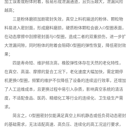
加工误差或粉体附着，极易形成泄漏通道，且负压越大，泄漏风险
越高；
三是粉体磨损加剧密封失效，真空上料机输送的粉体、颗粒物
料易进入密封面，形成磨料磨损，硬质粉体颗粒会嵌入
O
型圈表面，
在动态摩擦中刮擦密封面与
O
型圈，造成二者的双重损伤，进一步扩
大泄漏间隙，同时粉体的附着会阻碍
O
型圈的弹性恢复，降低密封效
果；
四是寿命短、维护频次高，橡胶弹性体存在天然的老化特性，
在真空、高温、摩擦的复合工况下，老化速度大幅加快，需定期停
机更换
O
型圈，频繁的维护不仅降低了设备的连续运行效率，还增加
了人工运维成本，且更换过程中易引入杂质，影响真空系统的清洁
度，不适配食品、医药、精细化工等行业的连续化、卫生级生产需
求。
简言之，
O
型圈密封仅能满足真空上料机静态或低负荷动态密封
的基础需求，无法适配高速、高负压、连续化的高工况运行要求，