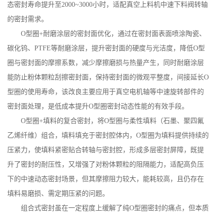
态密封寿命提升至
2000~3000
小时，适配真空上料机中速下料阀转轴
的密封需求。
O
型圈
+
耐磨涂层的密封面优化，通过在密封面表面喷涂陶瓷、
碳化钨、
PTFE
等耐磨涂层，提升密封面的硬度与光洁度，降低
O
型
圈与密封面的摩擦系数，减少摩擦磨损与热量产生，同时耐磨涂层
能防止粉体颗粒刮擦密封面，保持密封面的微观平整度，间接延长
O
型圈的使用寿命，该改良主要应用于真空电机轴等中速旋转部件的
密封面处理，是低成本提升
O
型圈密封动态性能的有效手段。
O
型圈
+
填料的复合密封，将
O
型圈与柔性填料（石墨、聚四氟
乙烯纤维）组合，填料填充于密封腔体内，
O
型圈为填料提供持续的
压紧力，使填料紧密贴合转轴与密封腔，形成多层密封屏障，既提
升了密封的耐压性，又增强了对粉体颗粒的阻隔能力，适配高负压
下的中速动态密封场景，但其摩擦阻力较大，能耗较高，且仍存在
填料易磨损、需定期压紧的问题。
组合式密封虽在一定程度上缓解了纯
O
型圈密封的痛点，但本质