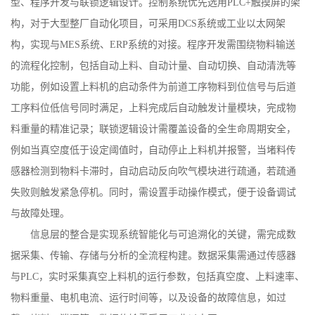
型、程序开发与联锁逻辑设计。控制系统优先选用
PLC+
触摸屏的架
构，对于大型整厂自动化项目，可采用
DCS
系统或工业以太网架
构，实现与
MES
系统、
ERP
系统的对接。程序开发需围绕物料输送
的流程化控制，包括自动上料、自动计量、自动切换、自动清洗等
功能，例如设置上料机的启动条件为前道工序物料到位信号与后道
工序料位低信号同时满足，上料完成后自动触发计量模块，完成物
料重量的精准记录；联锁逻辑设计需覆盖设备的全生命周期安全，
例如当真空度低于设定阈值时，自动停止上料机并报警，当堵料传
感器检测到物料卡滞时，自动启动反向吹气模块进行疏通，若疏通
失败则触发紧急停机。同时，需设置手动操作模式，便于设备调试
与故障处理。
信息层的整合是实现系统智能化与可追溯化的关键，需完成数
据采集、传输、存储与分析的全流程构建。数据采集需通过传感器
与
PLC
，实时采集真空上料机的运行参数，包括真空度、上料速率、
物料重量、电机电流、运行时间等，以及设备的故障信息，如过