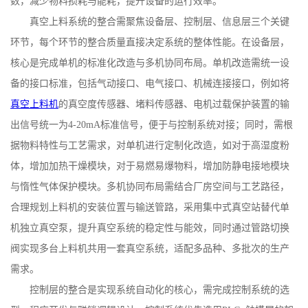
数，减少物料损耗与能耗，提升设备的运行效率。
真空上料系统的整合需聚焦设备层、控制层、信息层三个关键
环节，每个环节的整合质量直接决定系统的整体性能。在设备层，
核心是完成单机的标准化改造与多机协同布局。单机改造需统一设
备的接口标准，包括气动接口、电气接口、机械连接接口，例如将
真空上料机
的真空度传感器、堵料传感器、电机过载保护装置的输
出信号统一为
4-20mA
标准信号，便于与控制系统对接；同时，需根
据物料特性与工艺需求，对单机进行定制化改造，如对于高湿度粉
体，增加加热干燥模块，对于易燃易爆物料，增加防静电接地模块
与惰性气体保护模块。多机协同布局需结合厂房空间与工艺路径，
合理规划上料机的安装位置与输送管路，采用集中式真空站替代单
机独立真空泵，提升真空系统的稳定性与能效，同时通过管路切换
阀实现多台上料机共用一套真空系统，适配多品种、多批次的生产
需求。
控制层的整合是实现系统自动化的核心，需完成控制系统的选