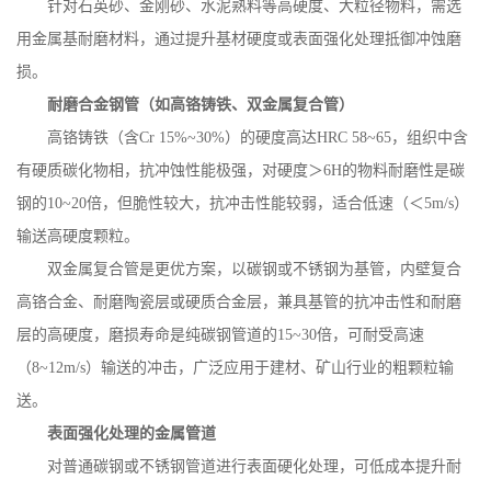
针对石英砂、金刚砂、水泥熟料等高硬度、大粒径物料，需选
用金属基耐磨材料，通过提升基材硬度或表面强化处理抵御冲蚀磨
损。
耐磨合金钢管（如高铬铸铁、双金属复合管）
高铬铸铁（含
Cr 15%~30%
）的硬度高达
HRC 58~65
，组织中含
有硬质碳化物相，抗冲蚀性能极强，对硬度＞
6H
的物料耐磨性是碳
钢的
10~20
倍，但脆性较大，抗冲击性能较弱，适合低速（＜
5m/s
）
输送高硬度颗粒。
双金属复合管是更优方案，以碳钢或不锈钢为基管，内壁复合
高铬合金、耐磨陶瓷层或硬质合金层，兼具基管的抗冲击性和耐磨
层的高硬度，磨损寿命是纯碳钢管道的
15~30
倍，可耐受高速
（
8~12m/s
）输送的冲击，广泛应用于建材、矿山行业的粗颗粒输
送。
表面强化处理的金属管道
对普通碳钢或不锈钢管道进行表面硬化处理，可低成本提升耐