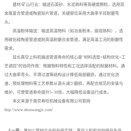
建材
/
矿山行业：输送石英砂、水泥熟料等高硬度颗粒，选用双
金属复合管道或陶瓷贴片管道，关键部位采用大曲率半径耐磨弯
头。
高温粉体输送：输送高温物料（如冶金粉末、煅烧熟料），选
用碳化硅陶瓷管道或耐高温耐磨合金管道，满足高温工况的耐磨性
需求。
延长真空上料机输送管道寿命的核心是
“材料选型
+
结构优化
+
工
艺调控”的协同作用：根据物料特性和工况选择适配的耐磨材料，通
过大曲率弯头、平滑过渡等结构设计降低局部磨损，通过优化流
速、预处理物料等工艺参数从源头减少磨损，再配合规范的安装与
维护，可使管道寿命提升
5~30
倍，大幅降低设备运行成本。
本文来源于南京寿旺机械设备有限公司官网
http://www.shouwangjx.com/
上一篇：
某PVC管材企业的升级实践：真空上料机如何提升生产