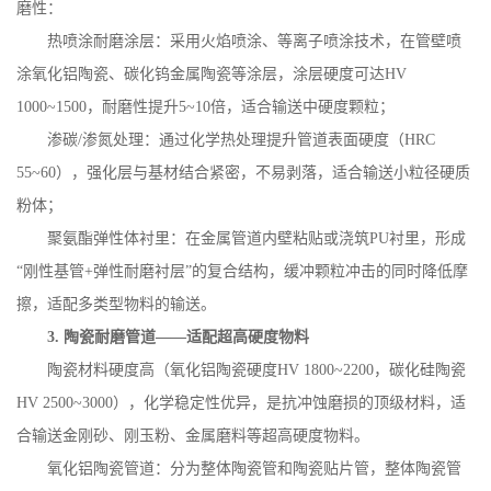
磨性：
热喷涂耐磨涂层：采用火焰喷涂、等离子喷涂技术，在管壁喷
涂氧化铝陶瓷、碳化钨金属陶瓷等涂层，涂层硬度可达
HV
1000~1500
，耐磨性提升
5~10
倍，适合输送中硬度颗粒；
渗碳
/
渗氮处理：通过化学热处理提升管道表面硬度（
HRC
55~60
），强化层与基材结合紧密，不易剥落，适合输送小粒径硬质
粉体；
聚氨酯弹性体衬里：在金属管道内壁粘贴或浇筑
PU
衬里，形成
“刚性基管
+
弹性耐磨衬层”的复合结构，缓冲颗粒冲击的同时降低摩
擦，适配多类型物料的输送。
3.
陶瓷耐磨管道——适配超高硬度物料
陶瓷材料硬度高（氧化铝陶瓷硬度
HV 1800~2200
，碳化硅陶瓷
HV 2500~3000
），化学稳定性优异，是抗冲蚀磨损的顶级材料，适
合输送金刚砂、刚玉粉、金属磨料等超高硬度物料。
氧化铝陶瓷管道：分为整体陶瓷管和陶瓷贴片管，整体陶瓷管