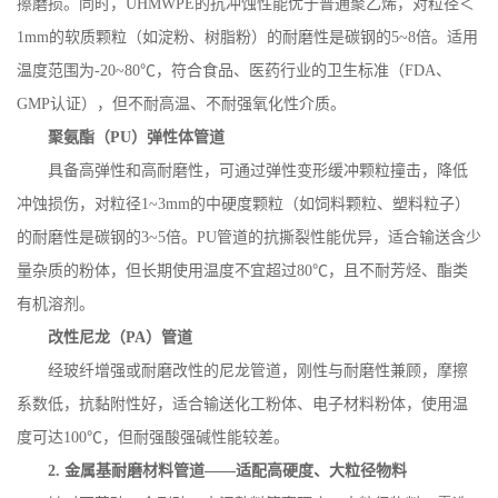
擦磨损。同时，
UHMWPE
的抗冲蚀性能优于普通聚乙烯，对粒径＜
1mm
的软质颗粒（如淀粉、树脂粉）的耐磨性是碳钢的
5~8
倍。适用
温度范围为
-20~80
℃，符合食品、医药行业的卫生标准（
FDA
、
GMP
认证），但不耐高温、不耐强氧化性介质。
聚氨酯（
PU
）弹性体管道
具备高弹性和高耐磨性，可通过弹性变形缓冲颗粒撞击，降低
冲蚀损伤，对粒径
1~3mm
的中硬度颗粒（如饲料颗粒、塑料粒子）
的耐磨性是碳钢的
3~5
倍。
PU
管道的抗撕裂性能优异，适合输送含少
量杂质的粉体，但长期使用温度不宜超过
80
℃，且不耐芳烃、酯类
有机溶剂。
改性尼龙（
PA
）管道
经玻纤增强或耐磨改性的尼龙管道，刚性与耐磨性兼顾，摩擦
系数低，抗黏附性好，适合输送化工粉体、电子材料粉体，使用温
度可达
100
℃，但耐强酸强碱性能较差。
2.
金属基耐磨材料管道——适配高硬度、大粒径物料