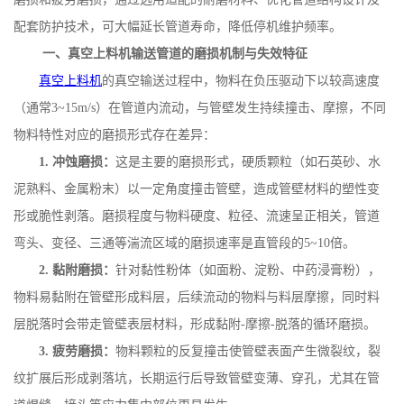
配套防护技术，可大幅延长管道寿命，降低停机维护频率。
一、真空上料机输送管道的磨损机制与失效特征
真空上料机
的
真空输送过程中，物料在负压驱动下以较高速度
（通常
3~15m/s
）在管道内流动，与管壁发生持续撞击、摩擦，不同
物料特性对应的磨损形式存在差异：
1.
冲蚀磨损：
这是主要的磨损形式，硬质颗粒（如石英砂、水
泥熟料、金属粉末）以一定角度撞击管壁，造成管壁材料的塑性变
形或脆性剥落。磨损程度与物料硬度、粒径、流速呈正相关，管道
弯头、变径、三通等湍流区域的磨损速率是直管段的
5~10
倍。
2.
黏附磨损：
针对黏性粉体（如面粉、淀粉、中药浸膏粉），
物料易黏附在管壁形成料层，后续流动的物料与料层摩擦，同时料
层脱落时会带走管壁表层材料，形成黏附
-
摩擦
-
脱落的循环磨损。
3.
疲劳磨损：
物料颗粒的反复撞击使管壁表面产生微裂纹，裂
纹扩展后形成剥落坑，长期运行后导致管壁变薄、穿孔，尤其在管