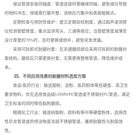
保证管道安装同轴度：管道连接时需确保同轴，避免错位导致
的物料冲击；焊缝需打磨平整，消除应力集中和表面粗糙点。
定期检查与预防性维护：建立定期巡检制度，通过超声波测厚
仪检测管壁厚度，重点监测弯头、三通等部位；当管壁厚度减薄至
设计厚度的
70%
时，及时更换或修补，避免突发泄漏。
采用可拆卸式耐磨衬套：在关键磨损部位采用可拆卸的耐磨衬
套结构，磨损后只需更换衬套，无需更换整根管道，降低维护成
本。
四、不同应用场景的耐磨材料选型方案
食品
/
医药行业：输送面粉、淀粉、医药粉体等低硬度、高卫生
要求物料，优先选用食品级
UHMWPE
管道或不锈钢衬
PU
管道，满足
卫生标准的同时降低黏附磨损。
精细化工行业：输送树脂粉、颜料粉等中等硬度粉体，选用改
性尼龙管道或热喷涂陶瓷涂层不锈钢管道，兼顾耐磨性与耐腐蚀
性。