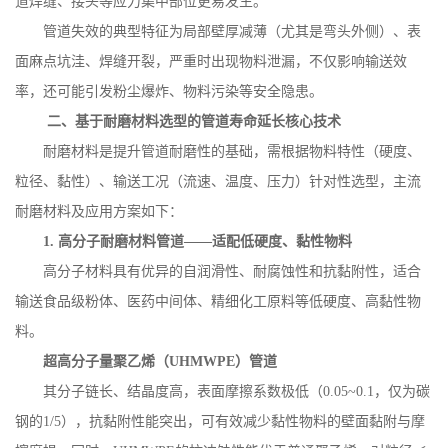
道焊缝、接头等应力集中部位更易发生。
管道失效的典型特征为局部壁厚减薄（尤其是弯头外侧）、表
面麻点坑洼、焊缝开裂，严重时出现物料泄漏，不仅影响输送效
率，还可能引发粉尘爆炸、物料污染等安全隐患。
二、基于耐磨材料选型的管道寿命延长核心技术
耐磨材料是提升管道耐磨性的基础，需根据物料特性（硬度、
粒径、黏性）、输送工况（流速、温度、压力）针对性选型，主流
耐磨材料及应用方案如下：
1.
高分子耐磨材料管道——适配低硬度、黏性物料
高分子材料具有优异的自润滑性、耐腐蚀性和抗黏附性，适合
输送食品级粉体、医药中间体、精细化工原料等低硬度、高黏性物
料。
超高分子量聚乙烯（
UHMWPE
）管道
其分子链长、结晶度高，表面摩擦系数极低（
0.05~0.1
，仅为碳
钢的
1/5
），抗黏附性能突出，可有效减少黏性物料的壁面黏附与摩