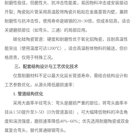
耐磨性极佳，但脆性大、抗冲击性能差，易因物料冲击或安装振动
开裂；陶瓷贴片管采用高温胶将陶瓷片粘贴在金属基管内壁，兼顾
耐磨性与抗冲击性，使用寿命是碳钢的
20~30
倍，但成本较高，适合
关键磨损部位（如弯头、三通）的局部应用。
碳化硅陶瓷管道：硬度和耐磨性优于氧化铝陶瓷，且耐高温性
能突出（使用温度可达
1200
℃），适合高温粉体物料的输送，但价
格昂贵，仅用于特殊工况。
三、配套结构设计与工艺优化技术
仅靠耐磨材料不足以最大化延长管道寿命，需结合结构设计和
工艺参数优化，从源头降低磨损速率：
1.
管道结构优化
采用大曲率半径弯头：弯头是磨损严重的部位，将弯头曲率半
径从
1.5D
提升至
3~5D
（
D
为管道直径），可大幅降低物料的冲击角
度和湍流强度，磨损速率降低
40%~60%
；优先选用耐磨陶瓷或双金
属复合弯头，替代普通碳钢弯头。