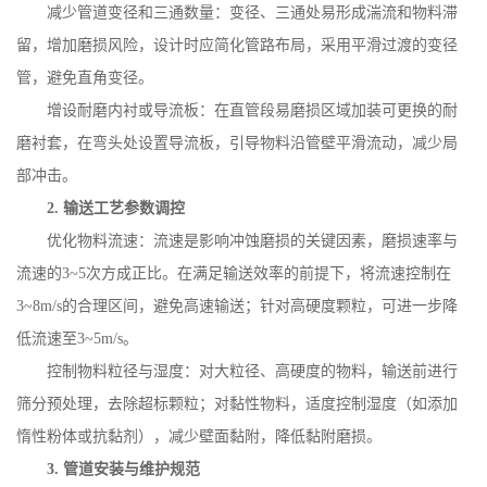
减少管道变径和三通数量：变径、三通处易形成湍流和物料滞
留，增加磨损风险，设计时应简化管路布局，采用平滑过渡的变径
管，避免直角变径。
增设耐磨内衬或导流板：在直管段易磨损区域加装可更换的耐
磨衬套，在弯头处设置导流板，引导物料沿管壁平滑流动，减少局
部冲击。
2.
输送工艺参数调控
优化物料流速：流速是影响冲蚀磨损的关键因素，磨损速率与
流速的
3~5
次方成正比。在满足输送效率的前提下，将流速控制在
3~8m/s
的合理区间，避免高速输送；针对高硬度颗粒，可进一步降
低流速至
3~5m/s
。
控制物料粒径与湿度：对大粒径、高硬度的物料，输送前进行
筛分预处理，去除超标颗粒；对黏性物料，适度控制湿度（如添加
惰性粉体或抗黏剂），减少壁面黏附，降低黏附磨损。
3.
管道安装与维护规范