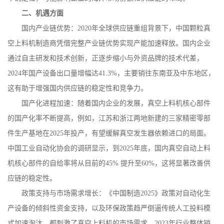
二、机遇方面
国内产业链优势：
2020
年全球供应链重组背景下，中国颗粒真
空上料机制造商凭借完整产业链优势实现产能加速释放。国内企业
通过自主研发和技术创新，正逐步缩小与外资品牌的技术代差，
2024
年国产设备出口量增幅达
41.3%
，主要销往东南亚及中东地区，
这有助于增强国内供应链的稳定性和竞争力。
国产化进程加速：随着国内企业的发展，真空上料机核心部件
的国产化率不断提高，例如，江苏和浙江两地新建的三家精密零部
件生产基地在
2025
年投产，有望缓解真空发生器依赖进口的局面。
中国工业自动化协会的调研显示，到
2025
年底，国内真空自动上料
机核心部件的自给率将从目前的
45%
提升至
60%
，这将显著改善供
应链的稳定性。
政策支持与市场需求增长：《中国制造
2025
》政策对自动化生
产设备的倾斜性资金支持，以及环保政策趋严倒逼传统人工投料模
式加速淘汰，都刺激了真空上料机的市场需求。
2023
年行业整体销