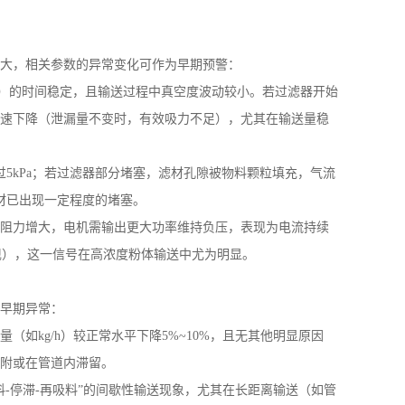
大，相关参数的异常变化可作为早期预警：
）的时间稳定，且输送过程中真空度波动较小。若过滤器开始
速下降（泄漏量不变时，有效吸力不足），尤其在输送量稳
过
5kPa
；若过滤器部分堵塞，滤材孔隙被物料颗粒填充，气流
材已出现一定程度的堵塞。
阻力增大，电机需输出更大功率维持负压，表现为电流持续
现），这一信号在高浓度粉体输送中尤为明显。
早期异常：
量（如
kg/h
）较正常水平下降
5%~10%
，且无其他明显原因
附或在管道内滞留。
料
-
停滞
-
再吸料”的间歇性输送现象，尤其在长距离输送（如管