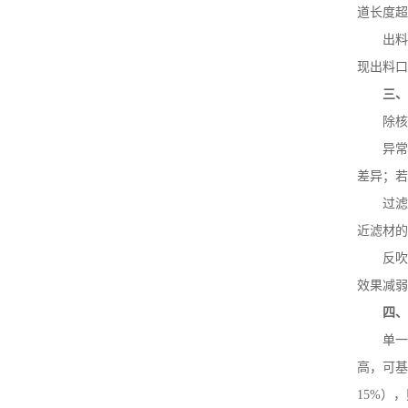
道长度超
出料
现出料口
三
除核
异常
差异；若
过滤
近滤材的
反吹
效果减弱
四
单一
高，可基
15%
），