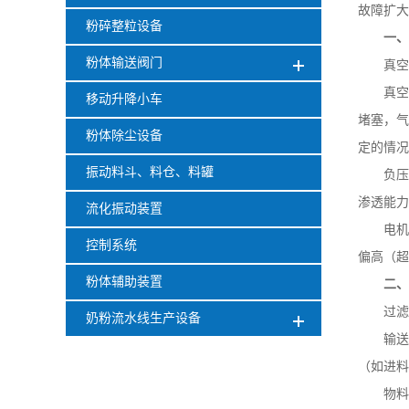
故障扩大
粉碎整粒设备
一
粉体输送阀门
真空
真空
移动升降小车
堵塞，气
粉体除尘设备
定的情况
振动料斗、料仓、料罐
负压
渗透能力
流化振动装置
电机
控制系统
偏高（超
粉体辅助装置
二
过滤
奶粉流水线生产设备
输送
（如进料
物料