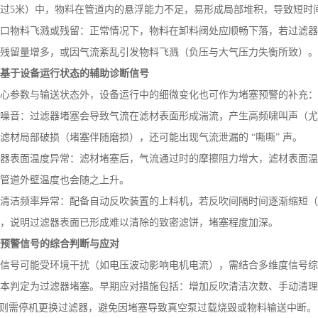
过
5
米）中，物料在管道内的悬浮能力不足，易形成局部堆积，导致短时
口物料飞溅或残留：正常情况下，物料在卸料阀处应顺畅下落，若过滤器
残留量增多，或因气流紊乱引发物料飞溅（负压与大气压力失衡所致）。
、基于设备运行状态的辅助诊断信号
心参数与输送状态外，设备运行中的细微变化也可作为堵塞预警的补充：
噪音：过滤器堵塞会导致气流在滤材表面形成湍流，产生高频啸叫声（尤
滤材局部破损（堵塞伴随磨损），还可能出现气流泄漏的
“嘶嘶” 声。
器表面温度异常：滤材堵塞后，气流通过时的摩擦阻力增大，滤材表面温
管道外壁温度也会随之上升。
清洁频率异常：配备自动反吹装置的上料机，若反吹间隔时间逐渐缩短（
，说明过滤器表面已形成难以清除的致密滤饼，堵塞程度加深。
、预警信号的综合判断与应对
信号可能受环境干扰（如电压波动影响电机电流），需结合多维度信号综
本判定为过滤器堵塞。早期应对措施包括：增加反吹清洁次数、手动清理
则需停机更换过滤器，避免因堵塞导致真空泵过载烧毁或物料输送中断。