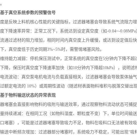
。
、基于真空系统参数的预警信号
度是反映上料机核心性能的关键指标，过滤器堵塞会导致系统气流阻力增
度下降速率异常：正常工况下，系统达到设定真空度（如
-0.04~-0.08MPa
流通过滤材的阻力增加，相同时间内真空度上升缓慢，或达到设定值后快
下，真空度低于历史同期
3%~5%
时，需警惕堵塞风险。
维持能力减弱：停机保压测试中，正常系统的真空度在
5
分钟内下降不超
下降，保压时真空度下降速率加快（如
10
分钟内下降超
10kPa
），说明滤
电流波动：真空泵电机电流与负载直接相关，过滤器堵塞会导致泵体抽气
过额定电流的
10%
）或周期性波动（随滤材表面物料堆积与脱落交替出
、基于物料输送状态的异常表现
器堵塞会直接影响物料的吸附与输送效率，通过观察物料流动状态可捕捉
量持续递减：在相同工况（如物料湿度、颗粒度不变）下，单位时间输送
口堵塞），可能是过滤器堵塞导致吸力不足，物料在吸料口无法被有效吸
输送中断频次增加：过滤器部分堵塞时，系统吸力不稳定，可能出现
“吸