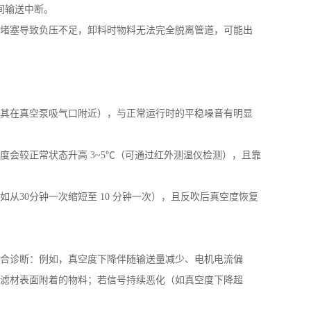
间输送中断。
堵塞导致负压不足，卸料时物料无法完全脱离管道，可能出
其在真空泵吸气口附近），与正常运行时的平稳噪音有明显
度会较正常状态升高
3~5
℃（可通过红外测温仪检测），且靠
如从
30
分钟一次缩短至
10
分钟一次），且反吹后真空度恢复
合诊断：例如，真空度下降伴随输送量减少、电机电流偏
滤材表面附着的物料；若信号持续恶化（如真空度下降超