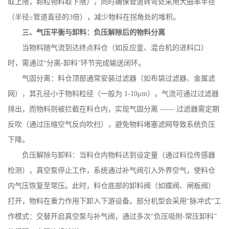
取上限，颗粒物料取下限），同时确保管道转弯处采用大曲率半径
（半径≥管道直径的
3
倍），减少物料在拐角处的堆积。
三、气压平衡与卸料：负压解除后的物料分离
当物料随气流到达终点料仓（如反应釜、混合机的进料口）
时，需通过
“分离
-
卸料”环节完成输送闭环。
气固分离：料仓顶部通常安装过滤器（如布袋过滤器、金属滤
网），其孔径小于物料粒径（一般为
1-10
μ
m
）。气流可通过过滤器
排出，而物料则被拦截在料仓内，实现气固分离 —— 过滤器需定期
反吹（通过压缩空气反向吹扫），避免物料堵塞滤网导致系统负压
下降。
负压解除与卸料：当料仓内物料达到设定量（通过料位传感器
检测），真空泵停止工作，系统通过补气阀引入外界空气，使料仓
内气压恢复至常压。此时，料仓底部的卸料阀（如蝶阀、闸板阀）
打开，物料在重力作用下卸入下游设备。部分机型会采用
“脉冲式”工
作模式：交替开启真空泵与补气阀，通过多次“负压吸附
-
常压卸料”