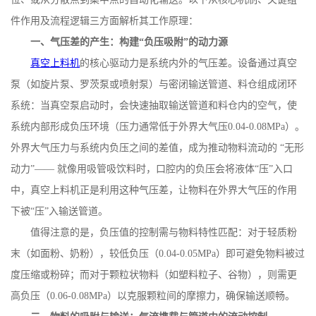
件作用及流程逻辑三方面解析其工作原理：
一、气压差的产生：构建
“负压吸附”的动力源
真空上料机
的核心驱动力是系统内外的气压差。设备通过真空
泵（如旋片泵、罗茨泵或喷射泵）与密闭输送管道、料仓组成闭环
系统：当真空泵启动时，会快速抽取输送管道和料仓内的空气，使
系统内部形成负压环境（压力通常低于外界大气压
0.04-0.08MPa
）。
外界大气压力与系统内负压之间的差值，成为推动物料流动的 “无形
动力”—— 就像用吸管吸饮料时，口腔内的负压会将液体“压”入口
中，真空上料机正是利用这种气压差，让物料在外界大气压的作用
下被“压”入输送管道。
值得注意的是，负压值的控制需与物料特性匹配：对于轻质粉
末（如面粉、奶粉），较低负压（
0.04-0.05MPa
）即可避免物料被过
度压缩或粉碎；而对于颗粒状物料（如塑料粒子、谷物），则需更
高负压（
0.06-0.08MPa
）以克服颗粒间的摩擦力，确保输送顺畅。