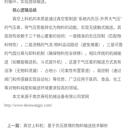
的循环，实现连续输送。
核心逻辑总结
真空上料机的本质是通过真空泵制造
“系统内负压
-
外界大气压”
的气压差，将气压势能转化为物料的动能，实现无接触式输送。其
高效性依赖于三个核心要素的协同：一是精准的负压控制（匹配物
料特性），二是流畅的气流
-
物料运动路径（避免堵塞），三是可靠
的气固分离与卸料机制（确保物料完全转移）。相比传统的机械输
送（如螺旋输送机、斗式提升机），这基于气压差的输送方式具有
洁净（无物料泄漏）、占地小（可柔性布置管道）、易控制（通过
阀门和传感器实现自动化）等优势，广泛应用于医药、食品、化工
等对物料纯度和输送环境要求较高的领域。
本文来源于南京寿旺机械设备有限公司官网
http://www.shouwangjx.com/
上一篇：
真空上料机：基于负压原理的物料输送技术解析