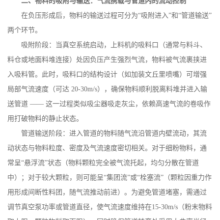
二、物料的吸附与输送：气流携载与管道内的流动控制
在负压形成后，物料的输送过程可分为
“吸附进入”和“管道输送”
两个环节。
吸附阶段：当真空系统启动，上料机的吸料口（通常与料斗、
料仓或地面料堆连接）处因负压产生强烈气流，物料被气流裹挟进
入吸料管。此时，吸料口的结构设计（如加装文丘里喷嘴）可增强
局部气流速度（可达
20-30m/s
），确保物料顺利脱离料堆并进入输
送管道 —— 这一过程类似吸尘器吸走灰尘，依赖高速气流的卷吸作
用打破物料的静止状态。
管道输送阶段：进入管道的物料随气流沿管道内壁流动，其流
动状态与物料粒度、密度及气流速度密切相关。对于细粉物料，通
常呈
“悬浮流”状态（物料颗粒完全被气流托起，均匀分散在管道
中）；对于较大颗粒，则可能呈“集团流”或“栓塞流”（颗粒因重力作
用形成间断性料团，随气流推动前进）。为避免管道堵塞，需通过
调节真空泵功率或管道直径，使气流速度维持在
15-30m/s
（粉末物料