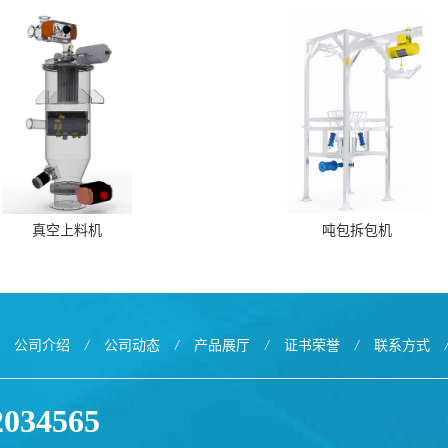
真空上料机
吨包拆包机
公司介绍
/
公司动态
/
产品展厅
/
证书荣誉
/
联系方式
2034565