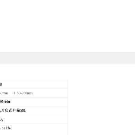
-B
130mm H 50-260mm
和触摸屏
/开启式 料箱50L
0g
, ≤±1%;