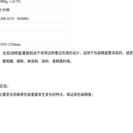
2000g, ≤±0.5%
5次/分钟
208-415V 50/60Hz
1070×2350mm
全自动转盘灌装机
，
由于采用边称重边充填的设计，适用于包装精度要求高的，或密
、葡萄糖、碳粉、爽身粉、染料、香精香料等。
实现；
比重变化而致使包装重量发生变化的特点，保证高包装精度；