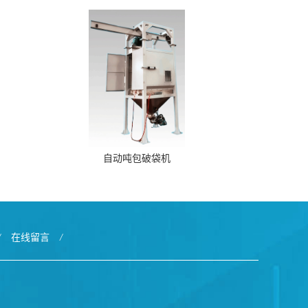
自动吨包破袋机
/
在线留言
/