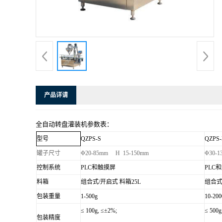
产品详请
全自动转盘灌装机参数表：
型号
QZP
S
-S
QZP
S
罐子尺寸
Φ20-85mm H 15-150mm
Φ30-
控制系统
PLC和触摸屏
PLC
料箱
组合式/开启式 料箱25L
组合式
包装重量
1-500g
10-200
≤ 100g, ≤±2%;
≤ 500g
包装精度