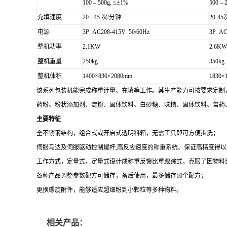
100 – 500g, ≤±1%
500 – 
充填速度
20 - 45 次/分钟
20-4
电源
3P AC208-415V 50/60Hz
3P AC
整机功率
2.1KW
2.6KW
整机重量
250kg
350kg
整机体积
1400×830×2080mm
1830×
该系列包装机能完成称重计量、充填等工作。
其生产能力可按要求定制
药粉、粉状添加剂、淀粉、固体饮料、白砂糖、味精、固体饮料、兽药
主要特征
全不锈钢结构，组合式或开启式透明料箱，无需工具即可方便拆洗；
伺服马达及伺服驱动控制螺杆
,
高反应速度的称重系统、保证高精度得以
工作方式，定量式，定量式设计成称重反馈比重跟踪式，克服了因物料
各种产品调整参数配方可储存，备后使用，最多储存
10
个配方；
更换螺旋附件，能够适应超细粉到小颗粒等多种物料。
相关产品：