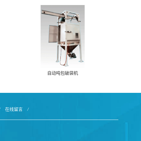
自动吨包破袋机
/
在线留言
/