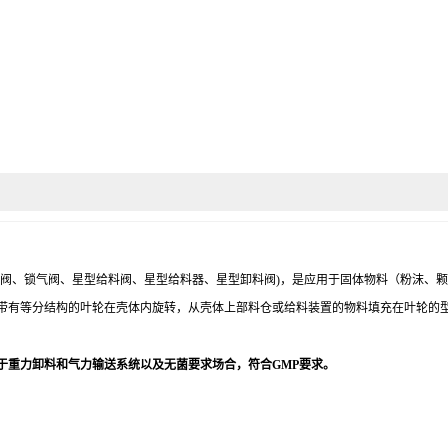
阀、锁气阀、星型给料阀、星型给料器、星型卸料阀
)，是应用于固体物料（粉沫、
带有等分结构的叶轮在壳体内旋转，从壳体上部料仓或给料装置的物料填充在叶轮的
于重力卸料和气力输送系统以及无菌要求场合，符合GMP要求。