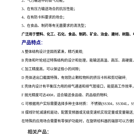
2
、气力输送中的锁气功能；
3
、在有压力输送场合的抗压性能；
4
、在有防卡料要求的场合；
5
、在食品、制药等有无菌要求的清洗型；
广泛用于塑料、化工、石化、食品、制药、矿业、治金、建材、树脂、
产品特点
：
A
整体结构设计坚固而紧凑，精巧美观;
B
壳体和叶轮经过特殊结构的设计和处理，能输送高温、高压、高硬度
C
加工精度高，可以保证极小的间隙；
D
壳体进出口截面特殊，有效防止颗粒物料的挤压卡料和剪切破碎;
E
壳体内设计有平衡压力用的排气通道和排气管接口，能提高工作效率，
F
抛光精度可达400#，适合输送食品级、药品级的物料;
G
可根据用户实际需要选择多种主体材质： 不锈钢(SS304，SS304L，SS31
H
摆线针轮减速机驱动，配置变频器或无级变速机实现定量或变量输送;
在特殊的应用场合需要有零保护功能时，在旋转给料器的端部可以方便
相关产品：