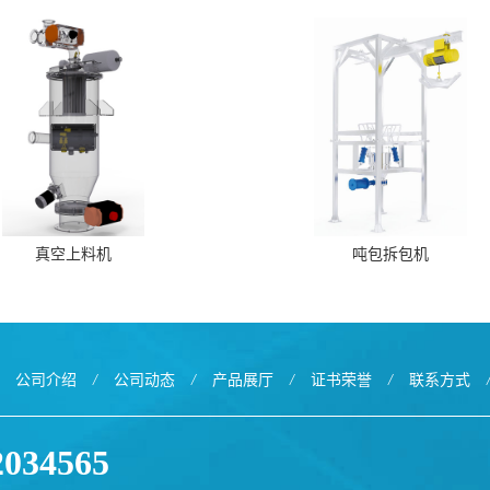
真空上料机
吨包拆包机
公司介绍
/
公司动态
/
产品展厅
/
证书荣誉
/
联系方式
2034565